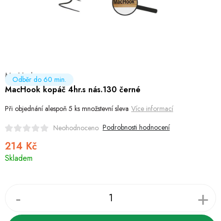
Hobby
Dětské zboží a hračky
Novinky
MacHook
World Cleanup Day
Odběr do 60 min.
MacHook kopáč 4hr.s nás.130 černé
Akční ceny
Při objednání alespoň 5 ks množstevní sleva
Více informací
Půjčovna
Kontaktuje nás
Obchodní podmínky
Podrobnosti hodnocení
Neohodnoceno
Vrácení a reklamace
Podmínky ochrany osobních údajů
214 Kč
Měrná
Obchodní podmínky pro podnikatele
Způsob doručení a platby
Skladem
cena:
Zásady používání cookies
O nás
Blog