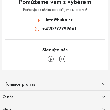
Pomůžeme vám s výběrem
Potřebujete s něčím poradit? Jsme tu pro vás!
info
@
huka.cz
+420777799661
Z
á
Informace pro vás
p
a
Obchodní podmínky
O nás
t
Vrácení a reklamace
í
Půjčovna
Blog