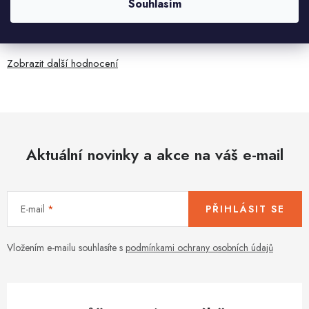
Souhlasím
Všetko bolo super ale škoda že návod je len v polsky a
anglicky .
Zobrazit další hodnocení
Aktuální novinky a akce na váš e-mail
E-mail
PŘIHLÁSIT SE
Vložením e-mailu souhlasíte s
podmínkami ochrany osobních údajů