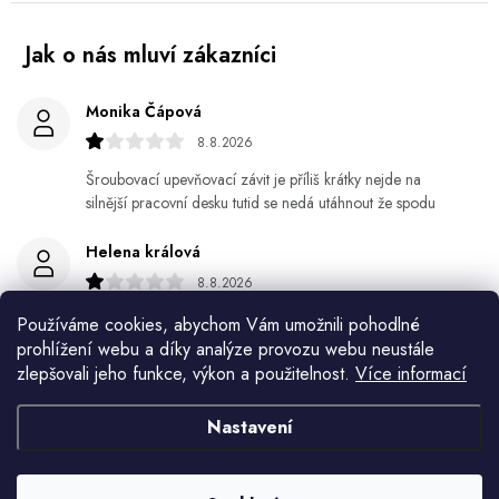
Monika Čápová
8.8.2026
Šroubovací upevňovací závit je příliš krátky nejde na
silnější pracovní desku tutid se nedá utáhnout že spodu
Helena králová
8.8.2026
Objednala jsem si kvetinace a jede n byl praskly dole a
Používáme cookies, abychom Vám umožnili pohodlné
kdyz jsem napsala jak to budem resit tak zadna odpoved
prohlížení webu a díky analýze provozu webu neustále
zlepšovali jeho funkce, výkon a použitelnost.
Více informací
Jiří Jícha
7.8.2026
Nastavení
Ján Kubala
7.8.2026