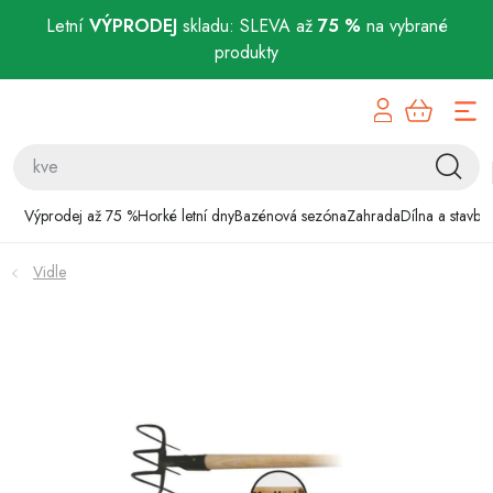
Letní
VÝPRODEJ
skladu: SLEVA až
75 %
na vybrané
produkty
Přejít
Výprodej až 75 %
na
obsah
Horké letní dny
Bazénová sezóna
Výprodej až 75 %
Horké letní dny
Bazénová sezóna
Zahrada
Dílna a stavba
Zahrada
Vidle
Dílna a stavba
Domácnost
Chovatelské potřeby