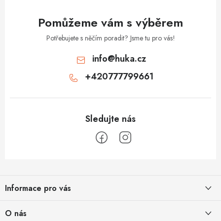
Pomůžeme vám s výběrem
Potřebujete s něčím poradit? Jsme tu pro vás!
info
@
huka.cz
+420777799661
Z
á
Informace pro vás
p
a
Obchodní podmínky
O nás
t