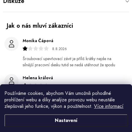
Diskuze
Monika Čápová
8.8.2026
Šroubovací upevňovací závit je příliš krátky nejde na
silnější pracovní desku tutid se nedá utáhnout že spodu
Helena králová
8.8.2026
Používáme cookies, abychom Vám umožnili pohodlné
Objednala jsem si kvetinace a jede n byl praskly dole a
prohlížení webu a díky analýze provozu webu neustále
kdyz jsem napsala jak to budem resit tak zadna odpoved
zlepšovali jeho funkce, výkon a použitelnost.
Více informací
Jiří Jícha
Nastavení
7.8.2026