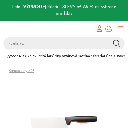
Letní
VÝPRODEJ
skladu: SLEVA až
75 %
na vybrané
produkty
Přejít
Výprodej až 75 %
na
obsah
Horké letní dny
Bazénová sezóna
Výprodej až 75 %
Horké letní dny
Bazénová sezóna
Zahrada
Dílna a stavba
Zahrada
Samostatný nůž
Dílna a stavba
Domácnost
Chovatelské potřeby