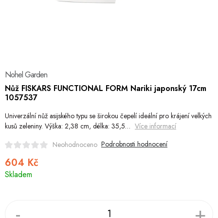
Hobby
Dětské zboží a hračky
Novinky
Nohel Garden
World Cleanup Day
Nůž FISKARS FUNCTIONAL FORM Nariki japonský 17cm
1057537
Akční ceny
Univerzální nůž asijského typu se širokou čepelí ideální pro krájení velkých
Půjčovna
Kontaktuje nás
Obchodní podmínky
kusů zeleniny. Výška: 2,38 cm, délka: 35,5…
Více informací
Vrácení a reklamace
Podmínky ochrany osobních údajů
Podrobnosti hodnocení
Neohodnoceno
Obchodní podmínky pro podnikatele
Způsob doručení a platby
604 Kč
Měrná
Zásady používání cookies
O nás
Blog
Skladem
cena: