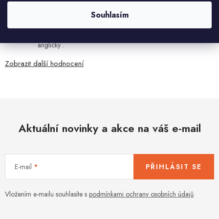
Ján Kubala
Souhlasím
7.8.2026
Všetko bolo super ale škoda že návod je len v polsky a
anglicky .
Zobrazit další hodnocení
Aktuální novinky a akce na váš e-mail
E-mail
PŘIHLÁSIT SE
Vložením e-mailu souhlasíte s
podmínkami ochrany osobních údajů