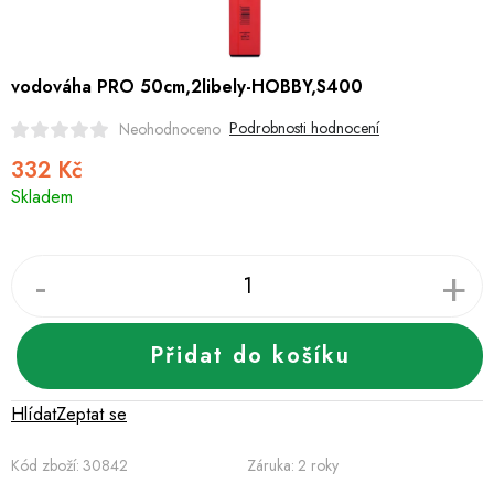
Hobby
Dětské zboží a hračky
vodováha PRO 50cm,2libely-HOBBY,S400
Novinky
Podrobnosti hodnocení
Neohodnoceno
332 Kč
World Cleanup Day
Měrná
Skladem
cena:
Akční ceny
Půjčovna
Kontaktuje nás
Obchodní podmínky
Vrácení a reklamace
Podmínky ochrany osobních údajů
Obchodní podmínky pro podnikatele
Přidat do košíku
Způsob doručení a platby
Zásady používání cookies
O nás
Blog
Hlídat
Zeptat se
Kód zboží:
30842
Záruka
:
2 roky