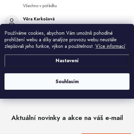
Všechno v pořádku
Věra Karkošová
10.8.2026
Používáme cookies, abychom Vám umožnili pohodlné
prohlížení webu a díky analýze provozu webu neustále
Miroslav Lamper
zlepšovali jeho funkce, výkon a použitelnost.
Více informací
10.8.2026
Květa Krejskova
Nastavení
10.8.2026
Zobrazit další hodnocení
Souhlasím
Aktuální novinky a akce na váš e-mail