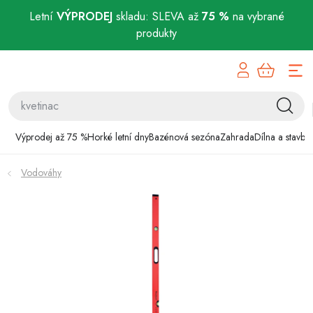
Letní
VÝPRODEJ
skladu: SLEVA až
75 %
na vybrané
produkty
Přejít
Výprodej až 75 %
na
obsah
Horké letní dny
Bazénová sezóna
Výprodej až 75 %
Horké letní dny
Bazénová sezóna
Zahrada
Dílna a stavba
Zahrada
Vodováhy
Dílna a stavba
Domácnost
Chovatelské potřeby