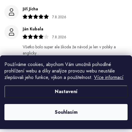
Jiří Jícha
7.8.2026
Ján Kubala
7.8.2026
Všetko bolo super ale škoda že návod je len v polsky a
anglicky .
Používáme cookies, abychom Vám umožnili pohodlné
Gabriela Březinová Vágnerová
prohlížení webu a díky analýze provozu webu neustále
5.8.2026
zlepšovali jeho funkce, výkon a použitelnost.
Více informací
Velmi rychlé odeslání. Spokojenost
Nastavení
HELENA MINAŘÍKOVÁ
5.8.2026
Souhlasím
Je sice větší ale vypadá dobře
Zobrazit další hodnocení