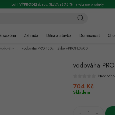
ní a reklamace
Podmínky ochrany osobních údajů
Obchodní podmínky
Letní
VÝPRODEJ
skladu: SLEVA až
75 %
na vybrané produkty
á sezóna
Zahrada
Dílna a stavba
Domácnost
Cho
Vodováhy
vodováha PRO 150cm,2libely-PROFI,S600
vodováha PRO
Neohodno
704 Kč
Měrná
cena:
Skladem