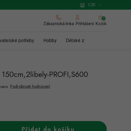
 pro podnikatele
Způsob doručení a platby
Zásady používání cookies
CZK
NÁKUPNÍ
KOŠÍK
Zákaznická linka
Košík
Přihlášení
vatelské potřeby
Hobby
Dětské zboží a hračky
N
 150cm,2libely-PROFI,S600
Podrobnosti hodnocení
ceno
Přidat do košíku