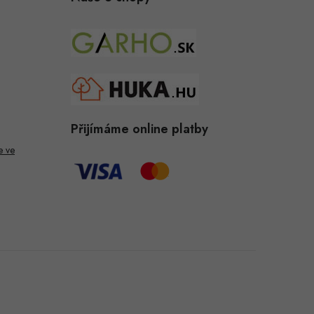
Přijímáme online platby
e ve