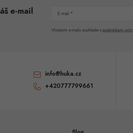
áš e-mail
E-mail
Vložením e-mailu souhlasíte s
podmínkami ochr
info
@
huka.cz
+420777799661
Blog