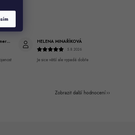
asím
Gabriela Březinová Vágnerová
HELENA MINAŘÍKOVÁ
5.8.2026
ojenost
Je sice větší ale vypadá dobře
Zobrazit další hodnocení