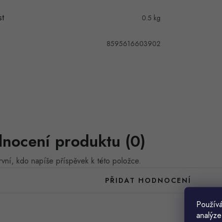
t
0.5 kg
8595616603902
nocení produktu (0)
vní, kdo napíše příspěvek k této položce.
PŘIDAT HODNOCENÍ
Používá
analýze