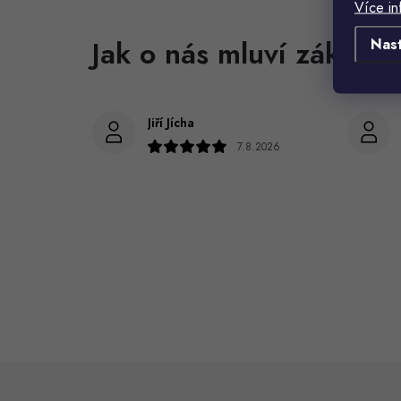
Více in
Nas
Jiří Jícha
7.8.2026