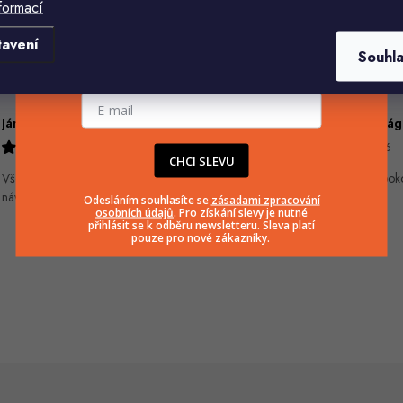
formací
Komu ji máme poslat?
tavení
Souhl
E-mailová adresa
Ján Kubala
7.8.2026
5.8.2026
CHCI SLEVU
Všetko bolo super ale škoda že
Velmi rychlé odeslání. Spok
návod je len v polsky a anglicky .
Odesláním souhlasíte se
zásadami zpracování
osobních údajů
. Pro získání slevy je nutné
přihlásit se k odběru newsletteru. Sleva platí
pouze pro nové zákazníky.