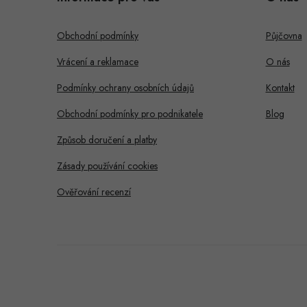
p
a
Obchodní podmínky
Půjčovna
t
Vrácení a reklamace
O nás
í
Podmínky ochrany osobních údajů
Kontakt
Obchodní podmínky pro podnikatele
Blog
Způsob doručení a platby
Zásady používání cookies
Ověřování recenzí
Dobrý den, potřebujete s
něčím pomoci?