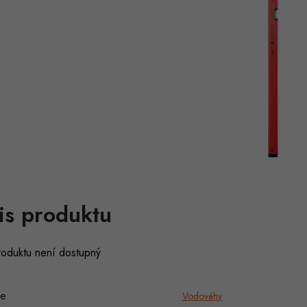
is produktu
roduktu není dostupný
ie
Vodováhy