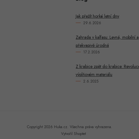
Jak přežít horké letní dny
29.6.2026
Zahrada v kalfasu: Levná, mobilní a
překvapivě úrodná
17.2.2026
Z krabice zpět do krabice: Revoluc
výplňovém materiálu
2.6.2025
Copyright 2026
Huka.cz
. Všechna práva vyhrazena.
Vytvořil Shoptet