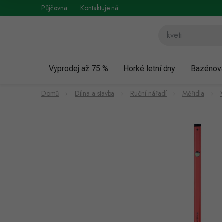
Přejít
Půjčovna
Kontaktuje nás
Obchodní podmínky
Vráce
na
obsah
Výprodej až 75 %
Horké letní dny
Bazénov
Domů
Dílna a stavba
Ruční nářadí
Měřidla