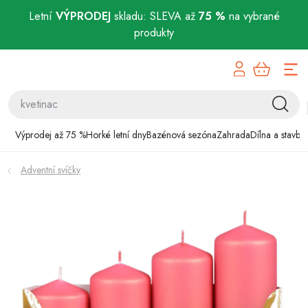
Letní
VÝPRODEJ
skladu: SLEVA až
75 %
na vybrané
produkty
Přejít
Výprodej až 75 %
na
obsah
Horké letní dny
Bazénová sezóna
Výprodej až 75 %
Horké letní dny
Bazénová sezóna
Zahrada
Dílna a stavba
Zahrada
Adventní svíčky
Dílna a stavba
Domácnost
Chovatelské potřeby