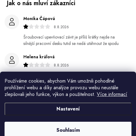
Monika Čápová
8.8.2026
Šroubovací upevňovací závit je příliš krátky nejde na
silnější pracovní desku tutid se nedá utáhnout že spodu
Helena králová
8.8.2026
Objednala jsem si kvetinace a jede n byl praskly dole a
Používáme cookies, abychom Vám umožnili pohodlné
kdyz jsem napsala jak to budem resit tak zadna odpoved
prohlížení webu a díky analýze provozu webu neustále
zlepšovali jeho funkce, výkon a použitelnost.
Více informací
Jiří Jícha
7.8.2026
Nastavení
Ján Kubala
7.8.2026
Souhlasím
Všetko bolo super ale škoda že návod je len v polsky a