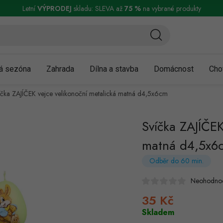
ní a reklamace
Podmínky ochrany osobních údajů
Obchodní podmínky
Letní
VÝPRODEJ
skladu: SLEVA až
75 %
na vybrané produkty
á sezóna
Zahrada
Dílna a stavba
Domácnost
Cho
íčka ZAJÍČEK vejce velikonoční metalická matná d4,5x6cm
Svíčka ZAJÍČEK
matná d4,5x6
Odběr do 60 min.
Neohodno
35 Kč
Měrná
cena:
Skladem