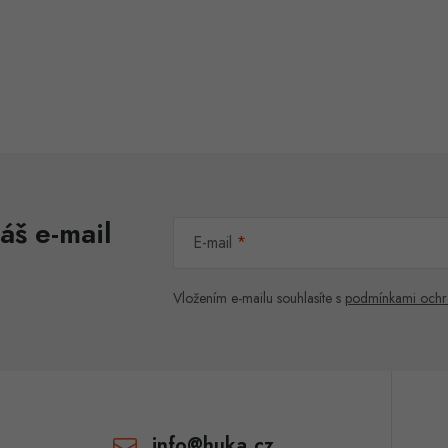
áš e-mail
E-mail
Vložením e-mailu souhlasíte s
podmínkami ochr
info
@
huka.cz