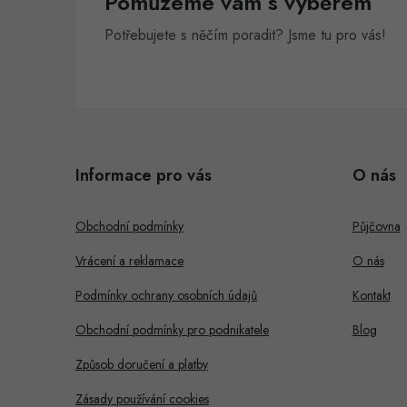
Pomůžeme vám s výběrem
Potřebujete s něčím poradit? Jsme tu pro vás!
Z
á
Informace pro vás
O nás
p
a
Obchodní podmínky
Půjčovna
t
Vrácení a reklamace
O nás
í
Podmínky ochrany osobních údajů
Kontakt
Obchodní podmínky pro podnikatele
Blog
Způsob doručení a platby
Zásady používání cookies