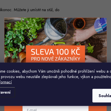
konoc. Můžete ji umístit na stůl, do
me cookies, abychom Vám umožnili pohodlné prohlížení webu a 
 provozu webu neustále zlepšovali jeho funkce, výkon a použitelno
formací
Komu ji máme poslat?
tavení
Souhl
E-mailová adresa