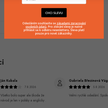
CHCI SLEVU
Odesláním souhlasíte se
zásadami zpracování
osobních údajů
. Pro získání slevy je nutné
přihlásit se k odběru newsletteru. Sleva platí
pouze pro nové zákazníky.
Ján Kubala
7.8.2026
5.8.2026
Všetko bolo super ale škoda že
Velmi rychlé odeslání. Spok
návod je len v polsky a anglicky .