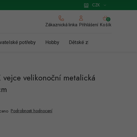
 pro podnikatele
Způsob doručení a platby
Zásady používání cookies
CZK
NÁKUPNÍ
KOŠÍK
Zákaznická linka
Košík
Přihlášení
vatelské potřeby
Hobby
Dětské zboží a hračky
N
 vejce velikonoční metalická
cm
Podrobnosti hodnocení
ceno