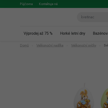
Přejít
Půjčovna
Kontaktuje nás
Obchodní podmínky
Vráce
na
obsah
Výprodej až 75 %
Horké letní dny
Bazénov
Domů
Velikonoční nadílka
Velikonoční svíčky
Sv