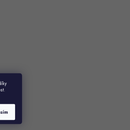
díky
st.
asím