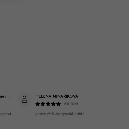
Gabriela Březinová Vágnerová
HELENA MINAŘÍKOVÁ
5.8.2026
ojenost
Je sice větší ale vypadá dobře