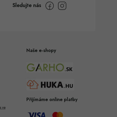
Naše e-shopy
Přijímáme online platby
e ve