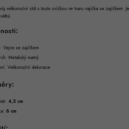
vůj velikonoční stůl s touto svíčkou ve tvaru vajíčka se zajíčkem.
vátků.
nosti:
r: Vejce se zajíčkem
rch: Metalický matný
ení: Velikonoční dekorace
ěry:
měr:
4,5 cm
ka:
6 cm
tí: