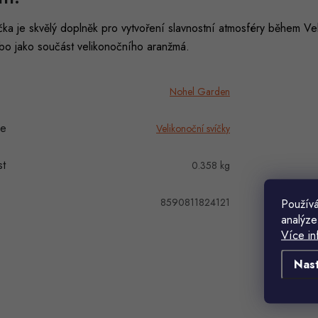
čka je skvělý doplněk pro vytvoření slavnostní atmosféry během Veli
bo jako součást velikonočního aranžmá.
Nohel Garden
ie
Velikonoční svíčky
t
0.358 kg
8590811824121
Používá
analýze
Více in
Nas