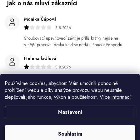
Monika Čápová
8.8.2026
Šroubovací upevňovací závit je příliš krátky nejde na
silnější pracovní desku tutid se nedá utáhnout že spodu
Helena králová
8.8.2026
Objednala jsem si kvetinace a jede n byl praskly dole a
Používáme cookies, abychom Vám umožnili pohodlné
kdyz jsem napsala jak to budem resit tak zadna odpoved
prohlížení webu a díky analýze provozu webu neustále
zlepšovali jeho funkce, výkon a použitelnost.
Více informací
Jiří Jícha
7.8.2026
Nastavení
Ján Kubala
7.8.2026
Souhlasím
Všetko bolo super ale škoda že návod je len v polsky a