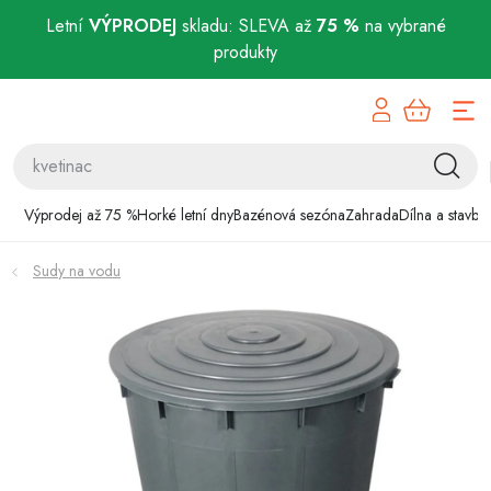
Letní
VÝPRODEJ
skladu: SLEVA až
75 %
na vybrané
produkty
Přejít
Výprodej až 75 %
na
obsah
Horké letní dny
Bazénová sezóna
Výprodej až 75 %
Horké letní dny
Bazénová sezóna
Zahrada
Dílna a stavba
Zahrada
Sudy na vodu
Dílna a stavba
Domácnost
Chovatelské potřeby