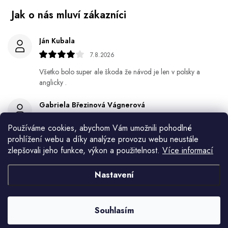
Ján Kubala
7.8.2026
Všetko bolo super ale škoda že návod je len v polsky a
anglicky .
Gabriela Březinová Vágnerová
5.8.2026
Používáme cookies, abychom Vám umožnili pohodlné
Velmi rychlé odeslání. Spokojenost
prohlížení webu a díky analýze provozu webu neustále
zlepšovali jeho funkce, výkon a použitelnost.
Více informací
HELENA MINAŘÍKOVÁ
5.8.2026
Nastavení
Je sice větší ale vypadá dobře
Souhlasím
Ivana Mimrackova
4.8.2026