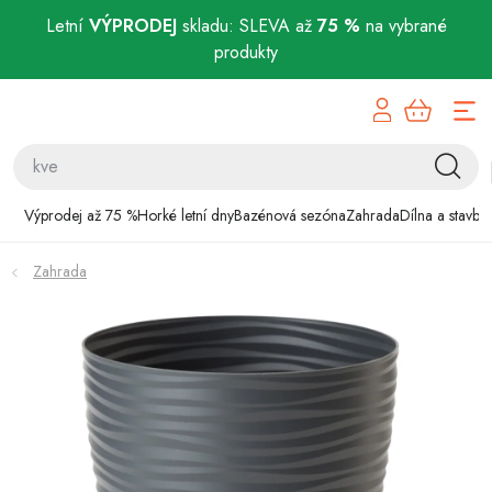
Letní
VÝPRODEJ
skladu: SLEVA až
75 %
na vybrané
produkty
Přejít
Výprodej až 75 %
na
obsah
Horké letní dny
Bazénová sezóna
Výprodej až 75 %
Horké letní dny
Bazénová sezóna
Zahrada
Dílna a stavba
Zahrada
Zahrada
Dílna a stavba
Domácnost
Chovatelské potřeby