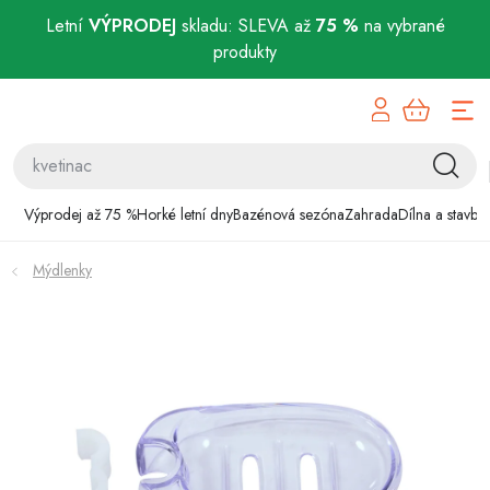
Letní
VÝPRODEJ
skladu: SLEVA až
75 %
na vybrané
produkty
Přejít
Výprodej až 75 %
na
obsah
Horké letní dny
Bazénová sezóna
Výprodej až 75 %
Horké letní dny
Bazénová sezóna
Zahrada
Dílna a stavba
Zahrada
Mýdlenky
Dílna a stavba
Domácnost
Chovatelské potřeby