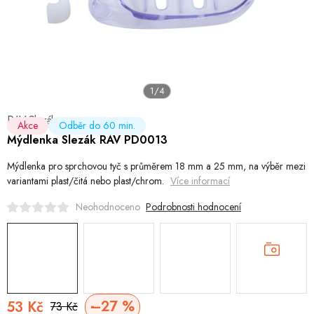
Hobby
Dětské zboží a hračky
Novinky
1/4
World Cleanup Day
RAV Slezák
Akce
Odběr do 60 min.
Mýdlenka Slezák RAV PD0013
Akční ceny
Mýdlenka pro sprchovou tyč s průměrem 18 mm a 25 mm, na výběr mezi
Půjčovna
Kontaktuje nás
Obchodní podmínky
Vrácení a reklamace
variantami plast/čitá nebo plast/chrom.
Více informací
Podrobnosti hodnocení
Neohodnoceno
–27 %
53 Kč
73 Kč
Měrná