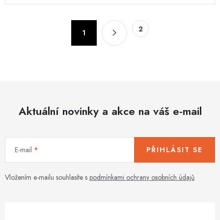
l
á
S
2
d
1
t
a
r
c
á
n
í
k
p
o
r
v
Aktuální novinky a akce na váš e-mail
v
á
k
n
y
í
v
E-mail
PŘIHLÁSIT SE
ý
p
Vložením e-mailu souhlasíte s
podmínkami ochrany osobních údajů
i
s
u