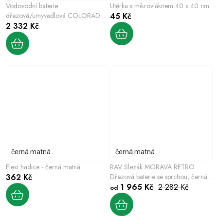
Vodovodní baterie
Utěrka s mikrovláknem 40 x 40 cm
dřezová/umyvadlová COLORADO
45 Kč
černá matná CO101/26CMAT
2 332 Kč
černá matná
černá matná
Flexi hadice - černá matná
RAV Slezák MORAVA RETRO
362 Kč
Dřezová baterie se sprchou, černá
matná MK120/13CMAT
1 965 Kč
2 282 Kč
od