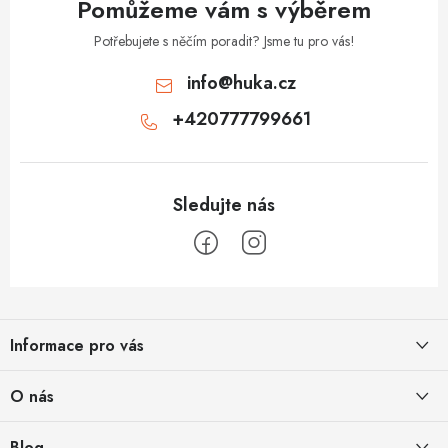
Pomůžeme vám s výběrem
Potřebujete s něčím poradit? Jsme tu pro vás!
info
@
huka.cz
+420777799661
Z
á
Informace pro vás
p
a
Obchodní podmínky
O nás
t
Vrácení a reklamace
í
Půjčovna
Blog