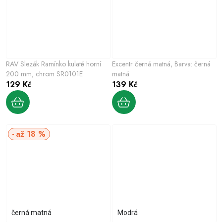
RAV Slezák Ramínko kulaté horní
Excentr černá matná, Barva: černá
200 mm, chrom SR0101E
matná
129 Kč
139 Kč
až 18 %
černá matná
Modrá