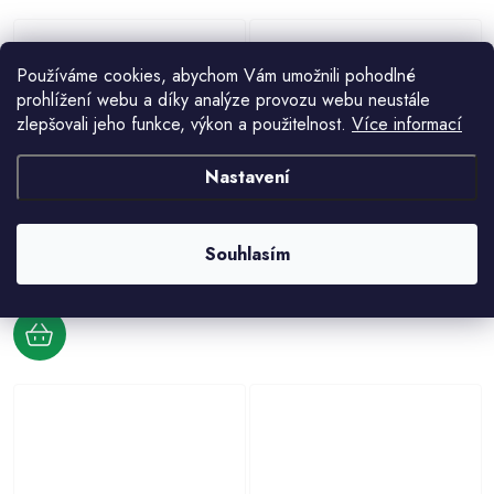
Používáme cookies, abychom Vám umožnili pohodlné
prohlížení webu a díky analýze provozu webu neustále
zlepšovali jeho funkce, výkon a použitelnost.
Více informací
Nastavení
Vodovodní baterie bidetová Slezák
černá matná
RAV L008.5/9SM L008.0/9SM -
RAV Slezák MORAVA RETRO
3/8, stará mosaz
3 025 Kč
3 751 Kč
Souhlasím
Dřezová baterie se sprchou, černá
matná MK102/13CMAT
1 984 Kč
2 183 Kč
od