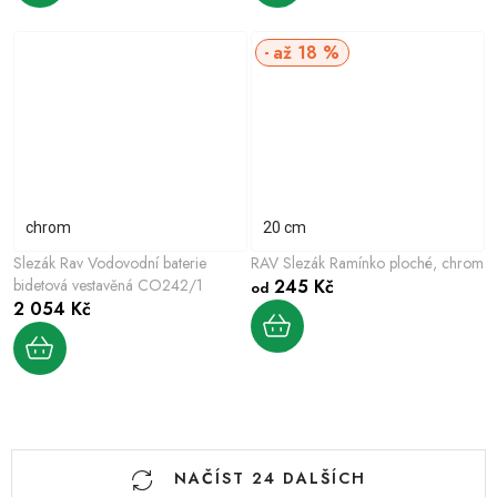
až 18 %
chrom
20 cm
Slezák Rav Vodovodní baterie
RAV Slezák Ramínko ploché, chrom
bidetová vestavěná CO242/1
245 Kč
od
2 054 Kč
O
NAČÍST 24 DALŠÍCH
v