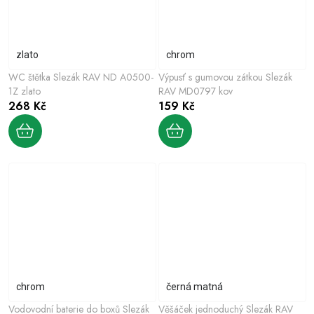
zlato
chrom
WC štětka Slezák RAV ND A0500-
Výpusť s gumovou zátkou Slezák
1Z zlato
RAV MD0797 kov
268 Kč
159 Kč
сhrom
černá matná
Vodovodní baterie do boxů Slezák
Věšáček jednoduchý Slezák RAV