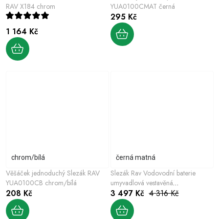
RAV X184 chrom
YUA0100CMAT černá
295 Kč
1 164 Kč
chrom/bílá
černá matná
Věšáček jednoduchý Slezák RAV
Slezák Rav Vodovodní baterie
YUA0100CB chrom/bílá
umyvadlová vestavěná
208 Kč
CO235CMAT
3 497 Kč
4 316 Kč