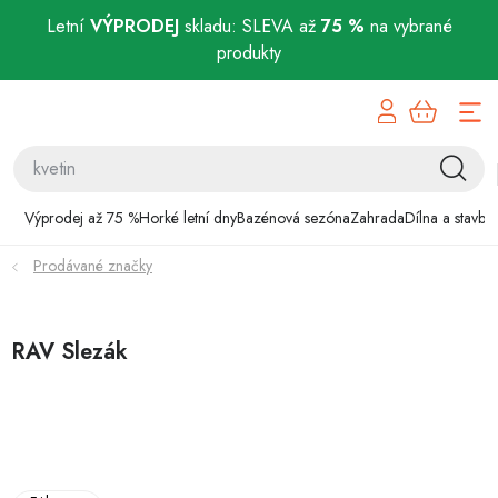
Letní
VÝPRODEJ
skladu: SLEVA až
75 %
na vybrané
produkty
Přejít
Výprodej až 75 %
na
obsah
Horké letní dny
Bazénová sezóna
Výprodej až 75 %
Horké letní dny
Bazénová sezóna
Zahrada
Dílna a stavba
Prodávané značky
Zahrada
Dílna a stavba
RAV Slezák
Domácnost
Chovatelské potřeby