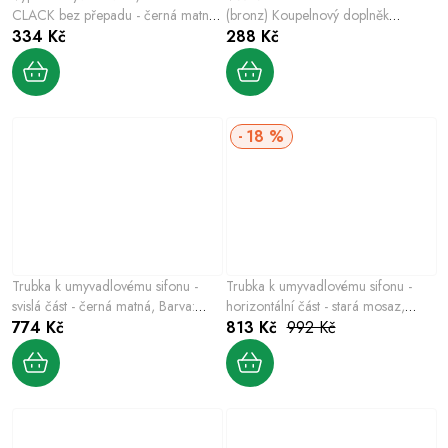
CLACK bez přepadu - černá matná,
(bronz) Koupelnový doplněk
Barva: černá matná
334 Kč
COLORADO, Barva: stará mosaz
288 Kč
18 %
Trubka k umyvadlovému sifonu -
Trubka k umyvadlovému sifonu -
svislá část - černá matná, Barva:
horizontální část - stará mosaz,
černá matná, Rozměr: 45 cm
774 Kč
Barva: stará mosaz, Rozměr: 45 cm
813 Kč
992 Kč