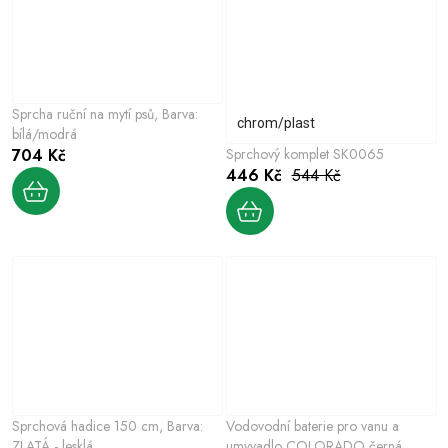
Sprcha ruční na mytí psů, Barva:
chrom/plast
bílá/modrá
704 Kč
Sprchový komplet SK0065
446 Kč
544 Kč
Sprchová hadice 150 cm, Barva:
Vodovodní baterie pro vanu a
ZLATÁ - lesklá
umyvadlo COLORADO černá