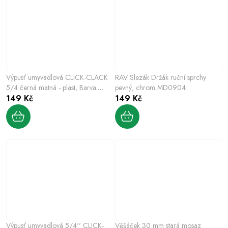
Výpusť umyvadlová CLICK-CLACK
RAV Slezák Držák ruční sprchy
5/4 černá matná - plast, Barva:
pevný, chrom MD0904
černá matná
149 Kč
149 Kč
Výpusť umyvadlová 5/4'' CLICK-
Věšáček 30 mm stará mosaz