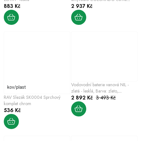
883 Kč
matná, Barva: černá matná,
2 937 Kč
Rozměr: 100 mm
Vodovodní baterie vanová NIL -
kov/plast
zlatá - lesklá, Barva: zlato,
RAV Slezák SK0004 Sprchový
Povrchová úprava: PVD, Rozměr:
2 892 Kč
3 493 Kč
komplet chrom
150 mm
536 Kč