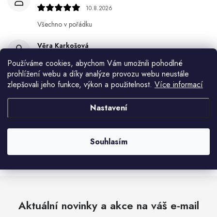
10.8.2026
Všechno v pořádku
Věra Karkošová
10.8.2026
Používáme cookies, abychom Vám umožnili pohodlné
prohlížení webu a díky analýze provozu webu neustále
Miroslav Lamper
zlepšovali jeho funkce, výkon a použitelnost.
Více informací
10.8.2026
Nastavení
Květa Krejskova
10.8.2026
Souhlasím
Zobrazit další hodnocení
Aktuální novinky a akce na váš e-mail