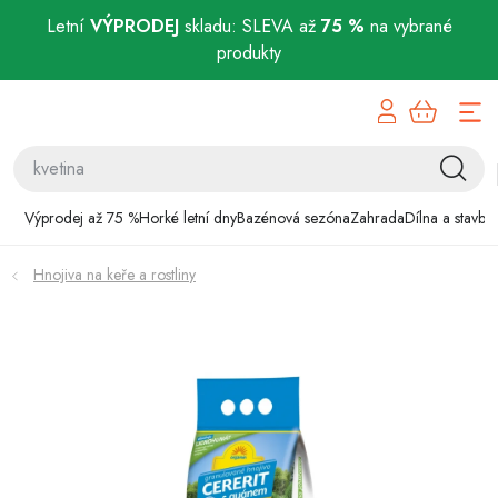
Letní
VÝPRODEJ
skladu: SLEVA až
75 %
na vybrané
produkty
Přejít
Výprodej až 75 %
na
obsah
Horké letní dny
Bazénová sezóna
Výprodej až 75 %
Horké letní dny
Bazénová sezóna
Zahrada
Dílna a stavba
Zahrada
Hnojiva na keře a rostliny
Dílna a stavba
Domácnost
Chovatelské potřeby