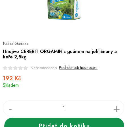
Hobby
Dětské zboží a hračky
Novinky
Nohel Garden
World Cleanup Day
Hnojivo CERERIT ORGAMIN s guánem na jehličnany a
keře 2,5kg
Akční ceny
Podrobnosti hodnocení
Neohodnoceno
Půjčovna
Kontaktuje nás
Obchodní podmínky
192 Kč
Měrná
Vrácení a reklamace
Podmínky ochrany osobních údajů
Skladem
cena:
Obchodní podmínky pro podnikatele
Způsob doručení a platby
Zásady používání cookies
O nás
Blog
Přidat do košíku