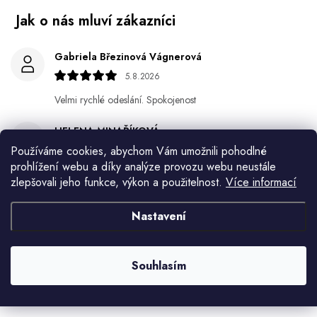
Gabriela Březinová Vágnerová
5.8.2026
Velmi rychlé odeslání. Spokojenost
HELENA MINAŘÍKOVÁ
Používáme cookies, abychom Vám umožnili pohodlné
5.8.2026
prohlížení webu a díky analýze provozu webu neustále
Je sice větší ale vypadá dobře
zlepšovali jeho funkce, výkon a použitelnost.
Více informací
Ivana Mimrackova
Nastavení
4.8.2026
Jaroslav Kováč
Souhlasím
2.8.2026
Zobrazit další hodnocení