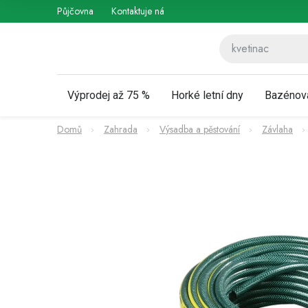
Přejít
Půjčovna
Kontaktuje nás
Obchodní podmínky
Vráce
na
obsah
Výprodej až 75 %
Horké letní dny
Bazénov
Domů
Zahrada
Výsadba a pěstování
Závlaha