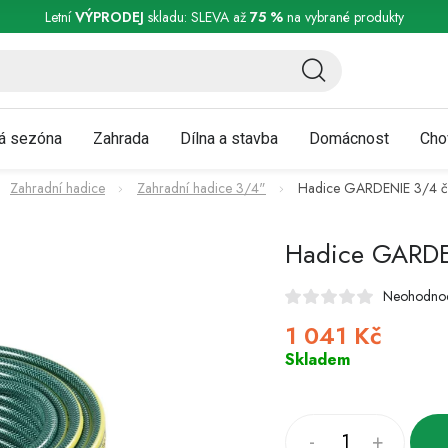
ní a reklamace
Podmínky ochrany osobních údajů
Obchodní podmínky
Letní
VÝPRODEJ
skladu: SLEVA až
75 %
na vybrané produkty
á sezóna
Zahrada
Dílna a stavba
Domácnost
Cho
Zahradní hadice
Zahradní hadice 3/4"
Hadice GARDENIE 3/4 č
Hadice GARDE
Neohodno
1 041 Kč
Měrná
cena:
Skladem