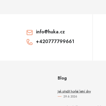
info
@
huka.cz
+420777799661
Blog
Jak přežít horké letní dny
29.6.2026