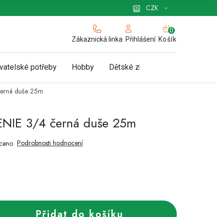
 pro podnikatele
Způsob doručení a platby
Zásady používání cookies
CZK
NÁKUPNÍ
KOŠÍK
Zákaznická linka
Košík
Přihlášení
vatelské potřeby
Hobby
Dětské zboží a hračky
N
erná duše 25m
NIE 3/4 černá duše 25m
Podrobnosti hodnocení
ceno
Přidat do košíku