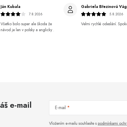
Ján Kubala
7.8.2026
5.8.2026
Všetko bolo super ale škoda že
Velmi rychlé odeslání. Spok
návod je len v polsky a anglicky .
áš e-mail
E-mail
Vložením e-mailu souhlasíte s
podmínkami ochr