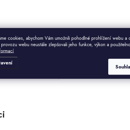
me cookies, abychom Vám umožnili pohodlné prohlížení webu a 
 provozu webu neustále zlepšovali jeho funkce, výkon a použitelno
formací
Komu ji máme poslat?
tavení
Souhl
E-mailová adresa
CHCI SLEVU
Odesláním souhlasíte se
zásadami zpracování
osobních údajů
. Pro získání slevy je nutné
přihlásit se k odběru newsletteru. Sleva platí
pouze pro nové zákazníky.