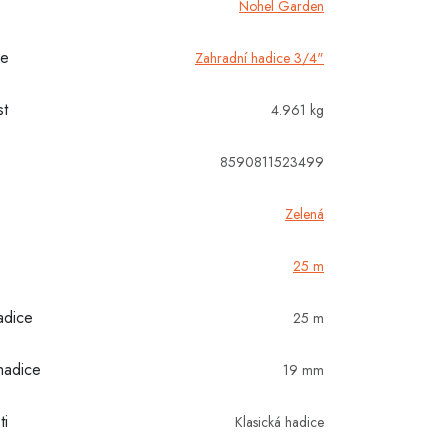
Nohel Garden
ie
Zahradní hadice 3/4"
t
4.961 kg
8590811523499
Zelená
25 m
adice
25 m
hadice
19 mm
ti
Klasická hadice