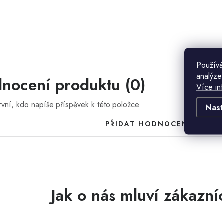
Používá
analýze
nocení produktu (0)
Více in
vní, kdo napíše příspěvek k této položce.
Nas
PŘIDAT HODNOCENÍ