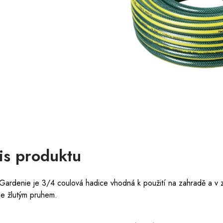
is produktu
Gardenie je 3/4 coulová hadice vhodná k použití na zahradě a v 
se žlutým pruhem.