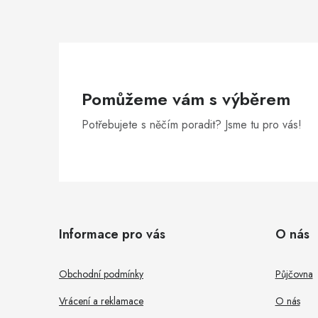
Pomůžeme vám s výběrem
Potřebujete s něčím poradit? Jsme tu pro vás!
Z
á
Informace pro vás
O nás
p
a
Obchodní podmínky
Půjčovna
t
Vrácení a reklamace
O nás