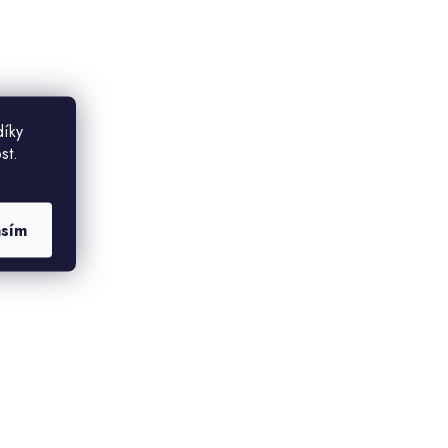
díky
st.
asím