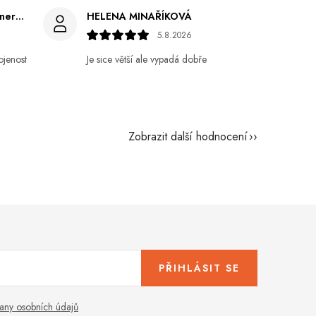
Gabriela Březinová Vágnerová
HELENA MINAŘÍKOVÁ
5.8.2026
ojenost
Je sice větší ale vypadá dobře
Zobrazit další hodnocení
PŘIHLÁSIT SE
any osobních údajů