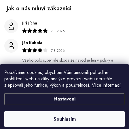
Jiří Jícha
7.8.2026
Ján Kubala
7.8.2026
Všetko bolo super ale škoda že návod je len v polsky a
anglicky .
Používáme cookies, abychom Vám umožnili pohodlné
prohlížení webu a díky analýze provozu webu neustále
Gabriela Březinová Vágnerová
zlepšovali jeho funkce, výkon a použitelnost.
Více informací
5.8.2026
Velmi rychlé odeslání. Spokojenost
Nastavení
HELENA MINAŘÍKOVÁ
5.8.2026
Souhlasím
Je sice větší ale vypadá dobře