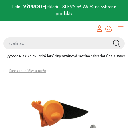
Letní
VÝPRODEJ
skladu: SLEVA až
75 %
na vybrané
produkty
Přejít
Výprodej až 75 %
na
obsah
Horké letní dny
Bazénová sezóna
Výprodej až 75 %
Horké letní dny
Bazénová sezóna
Zahrada
Dílna a stavba
Zahrada
Zahradní nůžky a nože
Dílna a stavba
Domácnost
Chovatelské potřeby