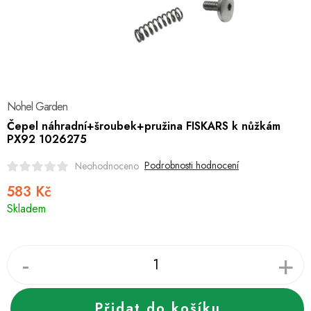
Hobby
Dětské zboží a hračky
Novinky
Nohel Garden
World Cleanup Day
Čepel náhradní+šroubek+pružina FISKARS k nůžkám
PX92 1026275
Akční ceny
Podrobnosti hodnocení
Neohodnoceno
Půjčovna
Kontaktuje nás
Obchodní podmínky
583 Kč
Měrná
Vrácení a reklamace
Podmínky ochrany osobních údajů
Skladem
cena:
Obchodní podmínky pro podnikatele
Způsob doručení a platby
Zásady používání cookies
O nás
Blog
Přidat do košíku