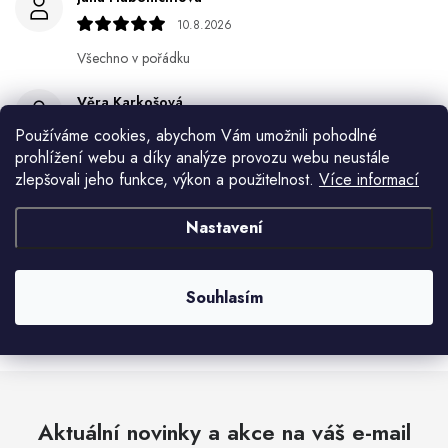
10.8.2026
Všechno v pořádku
Věra Karkošová
10.8.2026
Používáme cookies, abychom Vám umožnili pohodlné
prohlížení webu a díky analýze provozu webu neustále
Miroslav Lamper
zlepšovali jeho funkce, výkon a použitelnost.
Více informací
10.8.2026
Nastavení
Květa Krejskova
10.8.2026
Souhlasím
Zobrazit další hodnocení
Aktuální novinky a akce na váš e-mail