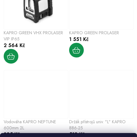
KAPRO GREEN VHX PROLASER
KAPRO GREEN PROLASER
VIP IP65
1 551 Kč
2 564 Kč
Vodováha KAPRO NEPTUNE
Držák přístrojů univ. "L" KAPRO
600mm 2L
886-25
385 Kč
518 Kč