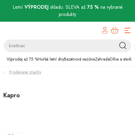
Letní
VÝPRODEJ
skladu: SLEVA až
75 %
na vybrané
produkty
Přejít
Výprodej až 75 %
na
obsah
Horké letní dny
Bazénová sezóna
Výprodej až 75 %
Horké letní dny
Bazénová sezóna
Zahrada
Dílna a stavba
Prodávané značky
Zahrada
Dílna a stavba
Kapro
Domácnost
Chovatelské potřeby