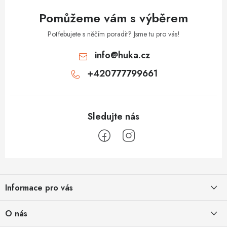
v
Pomůžeme vám s výběrem
ý
p
Potřebujete s něčím poradit? Jsme tu pro vás!
i
info
@
huka.cz
s
+420777799661
u
Z
á
Informace pro vás
p
a
Obchodní podmínky
O nás
t
Vrácení a reklamace