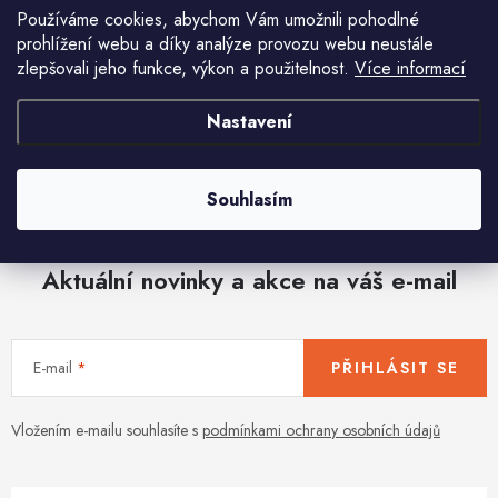
Používáme cookies, abychom Vám umožnili pohodlné
prohlížení webu a díky analýze provozu webu neustále
zlepšovali jeho funkce, výkon a použitelnost.
Více informací
Nastavení
O
v
l
Souhlasím
á
d
Aktuální novinky a akce na váš e-mail
a
c
í
E-mail
PŘIHLÁSIT SE
p
r
v
Vložením e-mailu souhlasíte s
podmínkami ochrany osobních údajů
k
y