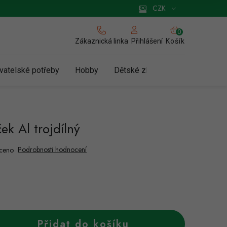
 pro podnikatele
Způsob doručení a platby
Zásady používání cookies
CZK
NÁKUPNÍ
KOŠÍK
Zákaznická linka
Košík
Přihlášení
vatelské potřeby
Hobby
Dětské zboží a hračky
N
ek Al trojdílný
Podrobnosti hodnocení
ceno
Přidat do košíku