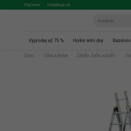
Přejít
Půjčovna
Kontaktuje nás
Obchodní podmínky
Vráce
na
obsah
Výprodej až 75 %
Horké letní dny
Bazénov
Domů
Dílna a stavba
Žebříky, štafle, schůdky
Výs