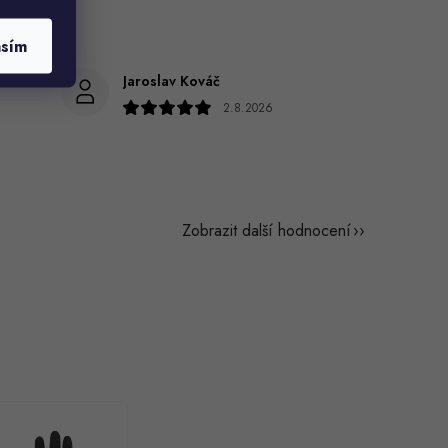
asím
Jaroslav Kováč
2.8.2026
Zobrazit další hodnocení