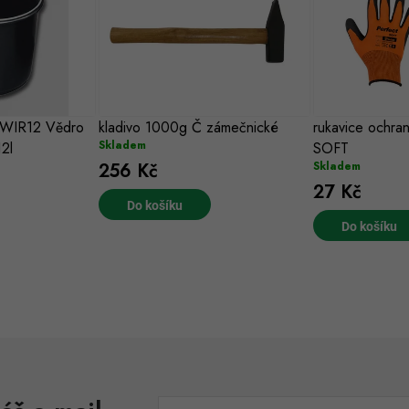
WIR12 Vědro
kladivo 1000g Č zámečnické
rukavice ochr
Skladem
12l
SOFT
256 Kč
Skladem
27 Kč
Do košíku
Do košíku