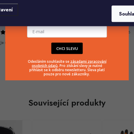
tavení
Souhl
E-mailová adresa
HELENA MINAŘÍKOVÁ
Ivana Mimrackova
5.8.2026
4.8.2026
Je sice větší ale vypadá dobře
CHCI SLEVU
Odesláním souhlasíte se
zásadami zpracování
osobních údajů
. Pro získání slevy je nutné
přihlásit se k odběru newsletteru. Sleva platí
pouze pro nové zákazníky.
Související produkty