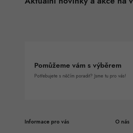
Aktuální novinky a akce na v
Pomůžeme vám s výběrem
Potřebujete s něčím poradit? Jsme tu pro vás!
Z
á
Informace pro vás
O nás
p