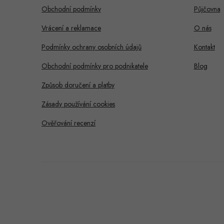
a
Obchodní podmínky
Půjčovna
t
Vrácení a reklamace
O nás
í
Podmínky ochrany osobních údajů
Kontakt
Obchodní podmínky pro podnikatele
Blog
Způsob doručení a platby
Zásady používání cookies
Ověřování recenzí
Dobrý den, potřebujete s
něčím pomoci?