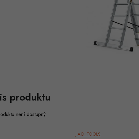
is produktu
roduktu není dostupný
J.A.D. TOOLS