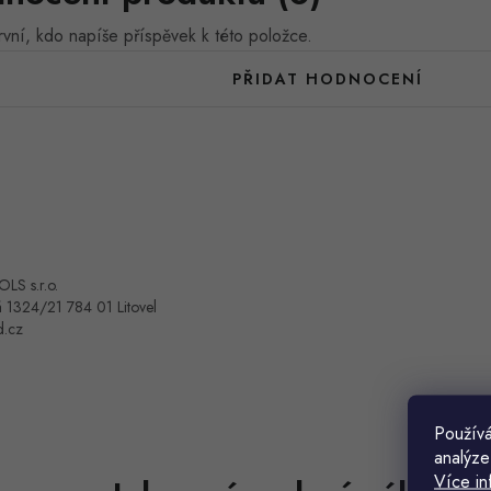
vní, kdo napíše příspěvek k této položce.
PŘIDAT HODNOCENÍ
OLS s.r.o.
 1324/21 784 01 Litovel
d.cz
Používá
analýze
Více in