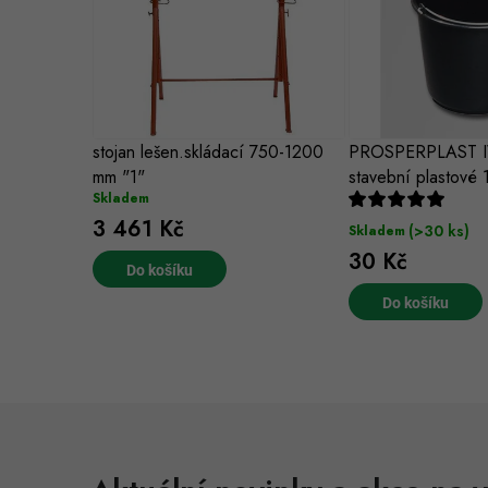
stojan lešen.skládací 750-1200
PROSPERPLAST I
mm "1"
stavební plastové 
Skladem
3 461 Kč
(>30 ks)
Skladem
30 Kč
Do košíku
Do košíku