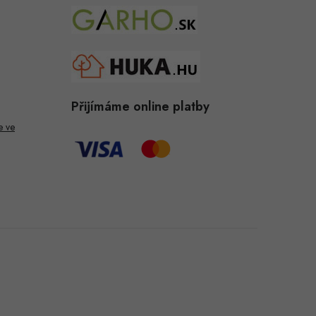
Přijímáme online platby
e ve