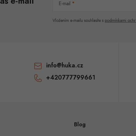
áš e-mail
E-mail
Vložením e-mailu souhlasíte s
podmínkami ochr
info
@
huka.cz
+420777799661
Blog