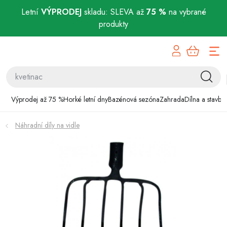
Letní
VÝPRODEJ
skladu: SLEVA až
75 %
na vybrané
produkty
Přejít
Výprodej až 75 %
na
obsah
Horké letní dny
Bazénová sezóna
Výprodej až 75 %
Horké letní dny
Bazénová sezóna
Zahrada
Dílna a stavba
Zahrada
Náhradní díly na vidle
Dílna a stavba
Domácnost
Chovatelské potřeby