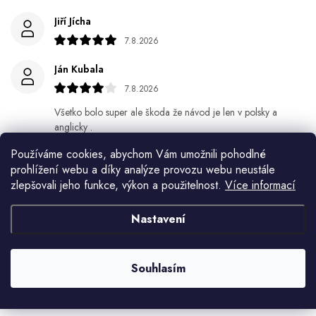
Jiří Jícha
7.8.2026
Ján Kubala
7.8.2026
Všetko bolo super ale škoda že návod je len v polsky a
anglicky .
Používáme cookies, abychom Vám umožnili pohodlné
Gabriela Březinová Vágnerová
prohlížení webu a díky analýze provozu webu neustále
5.8.2026
zlepšovali jeho funkce, výkon a použitelnost.
Více informací
Velmi rychlé odeslání. Spokojenost
Nastavení
HELENA MINAŘÍKOVÁ
5.8.2026
Souhlasím
Je sice větší ale vypadá dobře
Zobrazit další hodnocení