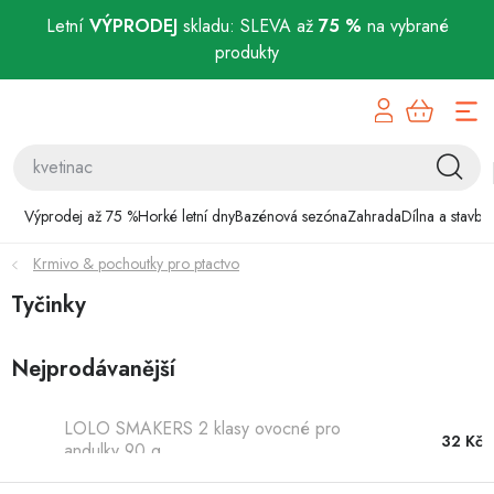
Letní
VÝPRODEJ
skladu: SLEVA až
75 %
na vybrané
produkty
Přejít
Výprodej až 75 %
na
obsah
Horké letní dny
Bazénová sezóna
Výprodej až 75 %
Horké letní dny
Bazénová sezóna
Zahrada
Dílna a stavba
Krmivo & pochoutky pro ptactvo
Zahrada
Tyčinky
Dílna a stavba
Nejprodávanější
Domácnost
LOLO SMAKERS 2 klasy ovocné pro
Chovatelské potřeby
32 Kč
andulky 90 g