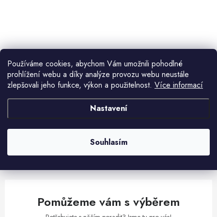
ů
t
ů
O
v
l
Používáme cookies, abychom Vám umožnili pohodlné
á
prohlížení webu a díky analýze provozu webu neustále
d
zlepšovali jeho funkce, výkon a použitelnost.
Více informací
Aktuální novinky a akce na váš e-mail
a
c
Nastavení
í
E-mail
PŘIHLÁSIT SE
p
r
Souhlasím
v
Vložením e-mailu souhlasíte s
podmínkami ochrany osobních údajů
k
y
v
Pomůžeme vám s výběrem
ý