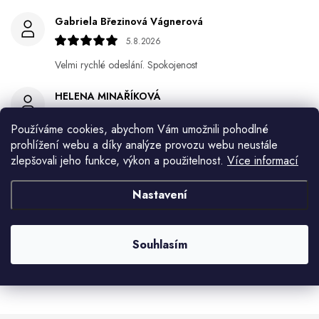
Gabriela Březinová Vágnerová
5.8.2026
Velmi rychlé odeslání. Spokojenost
HELENA MINAŘÍKOVÁ
5.8.2026
Používáme cookies, abychom Vám umožnili pohodlné
Je sice větší ale vypadá dobře
prohlížení webu a díky analýze provozu webu neustále
zlepšovali jeho funkce, výkon a použitelnost.
Více informací
Ivana Mimrackova
4.8.2026
Nastavení
Jaroslav Kováč
2.8.2026
Souhlasím
Zobrazit další hodnocení