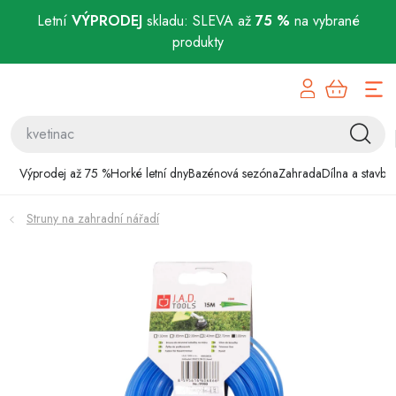
Letní
VÝPRODEJ
skladu: SLEVA až
75 %
na vybrané
produkty
Přejít
Výprodej až 75 %
na
obsah
Horké letní dny
Bazénová sezóna
Výprodej až 75 %
Horké letní dny
Bazénová sezóna
Zahrada
Dílna a stavba
Zahrada
Struny na zahradní nářadí
Dílna a stavba
Domácnost
Chovatelské potřeby