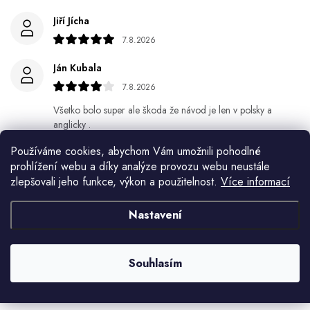
Jiří Jícha
7.8.2026
Ján Kubala
7.8.2026
Všetko bolo super ale škoda že návod je len v polsky a
anglicky .
Používáme cookies, abychom Vám umožnili pohodlné
Gabriela Březinová Vágnerová
prohlížení webu a díky analýze provozu webu neustále
5.8.2026
zlepšovali jeho funkce, výkon a použitelnost.
Více informací
Velmi rychlé odeslání. Spokojenost
Nastavení
HELENA MINAŘÍKOVÁ
5.8.2026
Souhlasím
Je sice větší ale vypadá dobře
Zobrazit další hodnocení