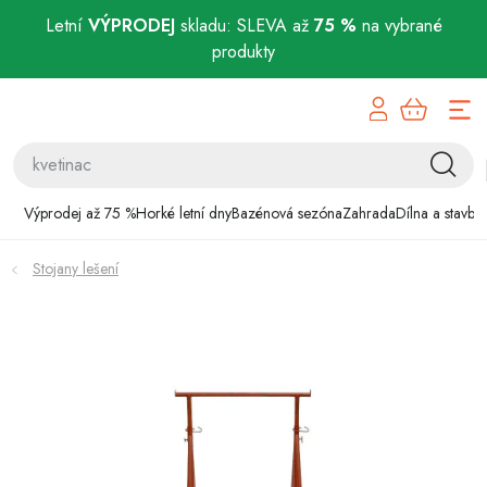
Letní
VÝPRODEJ
skladu: SLEVA až
75 %
na vybrané
produkty
Přejít
Výprodej až 75 %
na
obsah
Horké letní dny
Bazénová sezóna
Výprodej až 75 %
Horké letní dny
Bazénová sezóna
Zahrada
Dílna a stavba
Zahrada
Stojany lešení
Dílna a stavba
Domácnost
Chovatelské potřeby