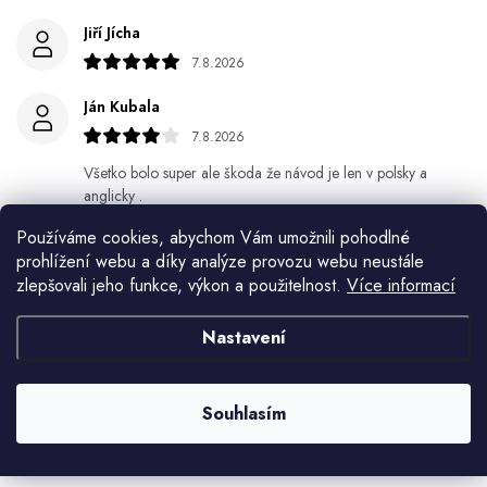
Jiří Jícha
7.8.2026
Ján Kubala
7.8.2026
Všetko bolo super ale škoda že návod je len v polsky a
anglicky .
Používáme cookies, abychom Vám umožnili pohodlné
Gabriela Březinová Vágnerová
prohlížení webu a díky analýze provozu webu neustále
5.8.2026
zlepšovali jeho funkce, výkon a použitelnost.
Více informací
Velmi rychlé odeslání. Spokojenost
Nastavení
HELENA MINAŘÍKOVÁ
5.8.2026
Souhlasím
Je sice větší ale vypadá dobře
Zobrazit další hodnocení