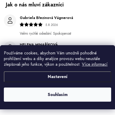
Gabriela Březinová Vágnerová
5.8.2026
Velmi rychlé odeslání. Spokojenost
HELENA MINAŘÍKOVÁ
5.8.2026
Používáme cookies, abychom Vám umožnili pohodlné
prohlížení webu a díky analýze provozu webu neustále
Je sice větší ale vypadá dobře
zlepšovali jeho funkce, výkon a použitelnost.
Více informací
Ivana Mimrackova
Nastavení
4.8.2026
Jaroslav Kováč
Souhlasím
2.8.2026
Zobrazit další hodnocení