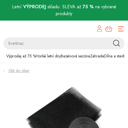
Letní
VÝPRODEJ
skladu: SLEVA až
75 %
na vybrané
produkty
Přejít
Výprodej až 75 %
na
obsah
Horké letní dny
Bazénová sezóna
Výprodej až 75 %
Horké letní dny
Bazénová sezóna
Zahrada
Dílna a stavba
Zahrada
Sítě do oken
Dílna a stavba
Domácnost
Chovatelské potřeby