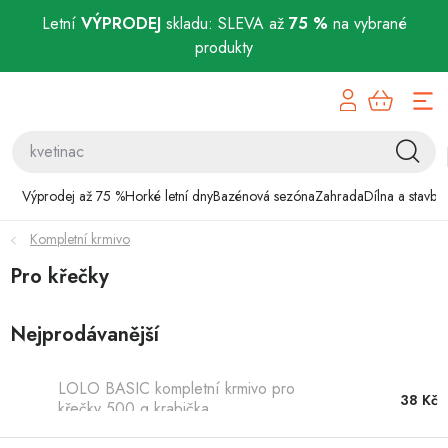
Letní
VÝPRODEJ
skladu: SLEVA až
75 %
na vybrané
produkty
Přejít
Výprodej až 75 %
na
obsah
Horké letní dny
Bazénová sezóna
Výprodej až 75 %
Horké letní dny
Bazénová sezóna
Zahrada
Dílna a stavba
Kompletní krmivo
Zahrada
Pro křečky
Dílna a stavba
Nejprodávanější
Domácnost
LOLO BASIC kompletní krmivo pro
Chovatelské potřeby
38 Kč
křečky 500 g krabička