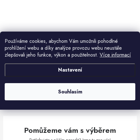
ů
t
ů
O
v
l
Používáme cookies, abychom Vám umožnili pohodlné
á
prohlížení webu a díky analýze provozu webu neustále
d
zlepšovali jeho funkce, výkon a použitelnost.
Více informací
Aktuální novinky a akce na váš e-mail
a
c
Nastavení
í
E-mail
PŘIHLÁSIT SE
p
r
Souhlasím
v
Vložením e-mailu souhlasíte s
podmínkami ochrany osobních údajů
k
y
v
Pomůžeme vám s výběrem
ý