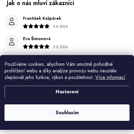
František Kašpárek
9.8.2026
Eva Šimonová
9.8.2026
Spokojenost
Používáme cookies, abychom Vám umožnili pohodlné
Jiří Jícha
prohlížení webu a díky analýze provozu webu neustále
zlepšovali jeho funkce, výkon a použitelnost.
Více informací
7.8.2026
Ján Kubala
Nastavení
7.8.2026
Všetko bolo super ale škoda že návod je len v polsky a
Souhlasím
anglicky .
Zobrazit další hodnocení