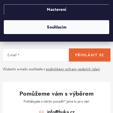
O
Nastavení
v
l
á
Souhlasím
d
Aktuální novinky a akce na váš e-mail
a
c
í
E-mail
PŘIHLÁSIT SE
p
r
v
Vložením e-mailu souhlasíte s
podmínkami ochrany osobních údajů
k
y
v
Pomůžeme vám s výběrem
ý
p
Potřebujete s něčím poradit? Jsme tu pro vás!
i
info
@
huka.cz