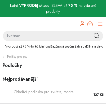
Letní
VÝPRODEJ
skladu: SLEVA až
75 %
na vybrané
produkty
Přejít
Výprodej až 75 %
na
obsah
Horké letní dny
Bazénová sezóna
Výprodej až 75 %
Horké letní dny
Bazénová sezóna
Zahrada
Dílna a stavba
Pelíšky pro psy
Zahrada
Podložky
Dílna a stavba
Nejprodávanější
Domácnost
Chladící podložka pro zvířata, modrá
Chovatelské potřeby
127 Kč