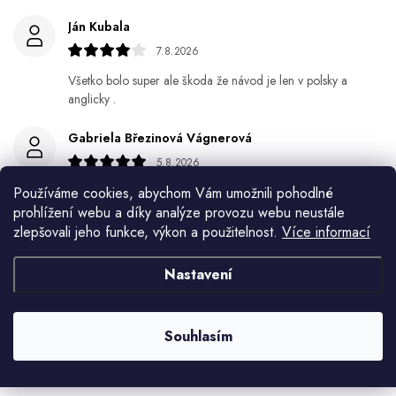
Ján Kubala
7.8.2026
Všetko bolo super ale škoda že návod je len v polsky a
anglicky .
Gabriela Březinová Vágnerová
5.8.2026
Velmi rychlé odeslání. Spokojenost
Používáme cookies, abychom Vám umožnili pohodlné
prohlížení webu a díky analýze provozu webu neustále
HELENA MINAŘÍKOVÁ
zlepšovali jeho funkce, výkon a použitelnost.
Více informací
5.8.2026
Nastavení
Je sice větší ale vypadá dobře
Ivana Mimrackova
Souhlasím
4.8.2026
Zobrazit další hodnocení