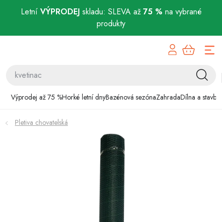
Letní
VÝPRODEJ
skladu: SLEVA až
75 %
na vybrané
produkty
Přejít
Výprodej až 75 %
na
obsah
Horké letní dny
Bazénová sezóna
Výprodej až 75 %
Horké letní dny
Bazénová sezóna
Zahrada
Dílna a stavba
Zahrada
Pletiva chovatelská
Dílna a stavba
Domácnost
Chovatelské potřeby