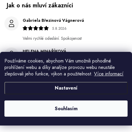
Gabriela Březinová Vágnerová
5.8.2026
Velmi rychlé odeslání. Spokojenost
HELENA MINAŘÍKOVÁ
5.8.2026
Používáme cookies, abychom Vám umožnili pohodlné
prohlížení webu a díky analýze provozu webu neustále
Je sice větší ale vypadá dobře
zlepšovali jeho funkce, výkon a použitelnost.
Více informací
Ivana Mimrackova
Nastavení
4.8.2026
Jaroslav Kováč
Souhlasím
2.8.2026
Zobrazit další hodnocení