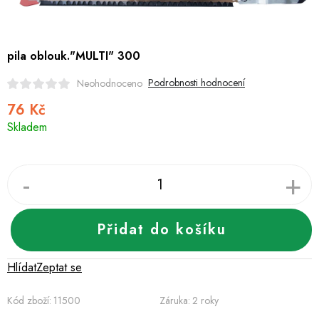
Hobby
Dětské zboží a hračky
pila oblouk."MULTI" 300
Novinky
Podrobnosti hodnocení
Neohodnoceno
76 Kč
World Cleanup Day
Měrná
Skladem
cena:
Akční ceny
Půjčovna
Kontaktuje nás
Obchodní podmínky
Vrácení a reklamace
Podmínky ochrany osobních údajů
Obchodní podmínky pro podnikatele
Přidat do košíku
Způsob doručení a platby
Zásady používání cookies
O nás
Blog
Hlídat
Zeptat se
Kód zboží:
11500
Záruka
:
2 roky