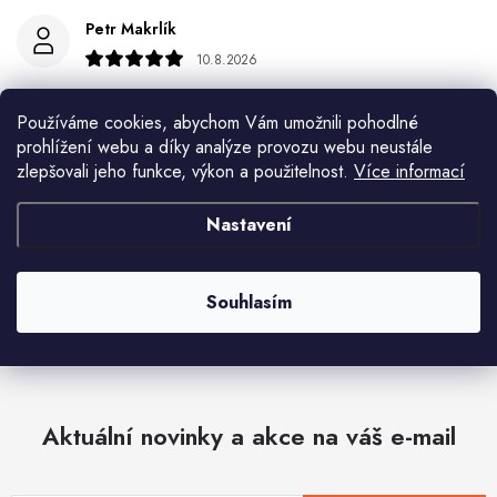
Petr Makrlík
10.8.2026
František Kašpárek
Používáme cookies, abychom Vám umožnili pohodlné
9.8.2026
prohlížení webu a díky analýze provozu webu neustále
zlepšovali jeho funkce, výkon a použitelnost.
Více informací
Eva Šimonová
9.8.2026
Nastavení
Spokojenost
Zobrazit další hodnocení
Souhlasím
Aktuální novinky a akce na váš e-mail