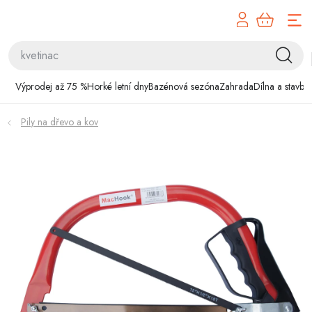
Přejít
na
obsah
Výprodej až 75 %
Výprodej až 75 %
Horké letní dny
Bazénová sezóna
Zahrada
Dílna a stavba
Horké letní dny
Pily na dřevo a kov
Bazénová sezóna
Zahrada
Dílna a stavba
Domácnost
Chovatelské potřeby