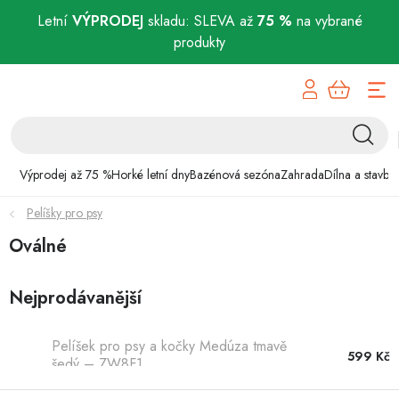
Letní
VÝPRODEJ
skladu: SLEVA až
75 %
na vybrané
produkty
Přejít
Výprodej až 75 %
na
obsah
Horké letní dny
Bazénová sezóna
Výprodej až 75 %
Horké letní dny
Bazénová sezóna
Zahrada
Dílna a stavba
Pelíšky pro psy
Zahrada
Oválné
Dílna a stavba
Nejprodávanější
Domácnost
Pelíšek pro psy a kočky Medúza tmavě
Chovatelské potřeby
599 Kč
šedý – ZW8F1