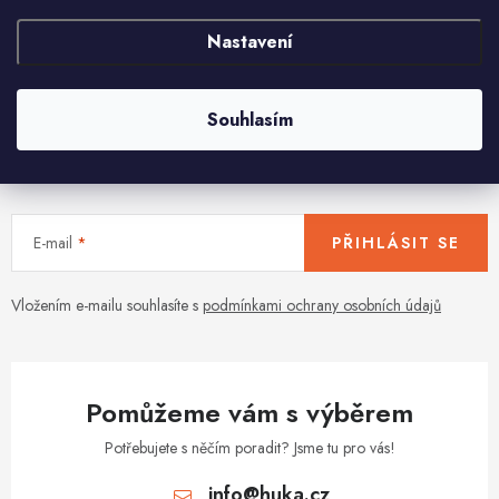
O
Nastavení
v
l
á
Souhlasím
d
Aktuální novinky a akce na váš e-mail
a
c
í
E-mail
PŘIHLÁSIT SE
p
r
v
Vložením e-mailu souhlasíte s
podmínkami ochrany osobních údajů
k
y
v
Pomůžeme vám s výběrem
ý
p
Potřebujete s něčím poradit? Jsme tu pro vás!
i
info
@
huka.cz