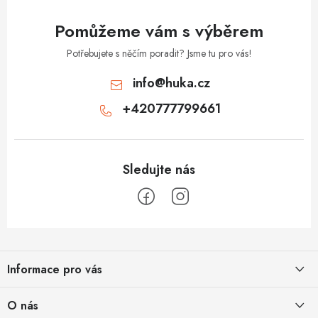
y
v
Pomůžeme vám s výběrem
ý
p
Potřebujete s něčím poradit? Jsme tu pro vás!
i
info
@
huka.cz
s
+420777799661
u
Z
á
Informace pro vás
p
a
Obchodní podmínky
O nás
t