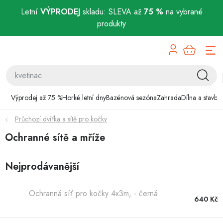
Letní
VÝPRODEJ
skladu: SLEVA až
75 %
na vybrané
produkty
Přejít
Výprodej až 75 %
na
obsah
Horké letní dny
Bazénová sezóna
Výprodej až 75 %
Horké letní dny
Bazénová sezóna
Zahrada
Dílna a stavba
Průchozí dvířka a sítě pro kočky
Zahrada
Ochranné sítě a mříže
Dílna a stavba
Nejprodávanější
Domácnost
Ochranná síť pro kočky 4x3m, - černá
Chovatelské potřeby
640 Kč