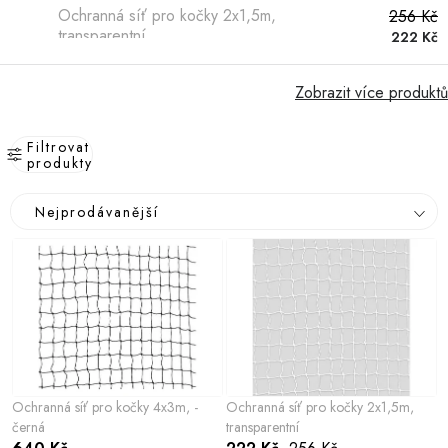
Hobby
Ochranná síť pro kočky 2x1,5m,
256 Kč
transparentní
222 Kč
Dětské zboží a hračky
Zobrazit více produktů
Novinky
Filtrovat
World Cleanup Day
produkty
V
Ř
Akční ceny
Nejprodávanější
ý
a
p
z
Půjčovna
Kontaktuje nás
Obchodní podmínky
i
e
Vrácení a reklamace
Podmínky ochrany osobních údajů
s
n
Obchodní podmínky pro podnikatele
Způsob doručení a platby
p
í
Zásady používání cookies
O nás
Blog
r
p
o
r
Ochranná síť pro kočky 4x3m, -
Ochranná síť pro kočky 2x1,5m,
d
o
černá
transparentní
u