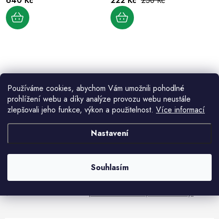
640 Kč
222 Kč
256 Kč
d
k
u
t
k
ů
t
ů
O
v
Používáme cookies, abychom Vám umožnili pohodlné
l
prohlížení webu a díky analýze provozu webu neustále
á
zlepšovali jeho funkce, výkon a použitelnost.
Více informací
d
Aktuální novinky a akce na váš e-mail
a
Nastavení
c
í
E-mail
PŘIHLÁSIT SE
p
Souhlasím
r
v
Vložením e-mailu souhlasíte s
podmínkami ochrany osobních údajů
k