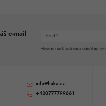
áš e-mail
E-mail
Vložením e-mailu souhlasíte s
podmínkami ochr
info
@
huka.cz
+420777799661