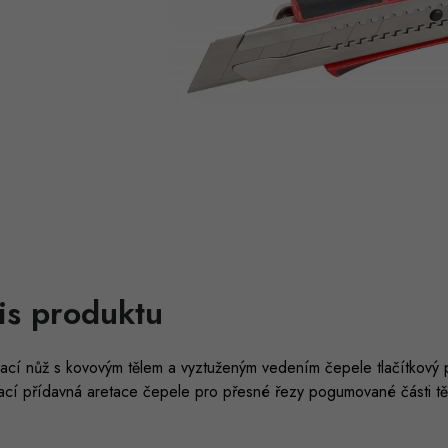
is produktu
ací nůž s kovovým tělem a vyztuženým vedením čepele tlačítkový 
ací přídavná aretace čepele pro přesné řezy pogumované části t