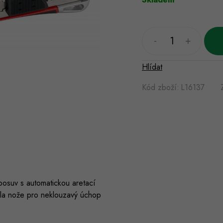
Hlídat
Kód zboží:
L16137
posuv s automatickou aretací
ěla nože pro neklouzavý úchop