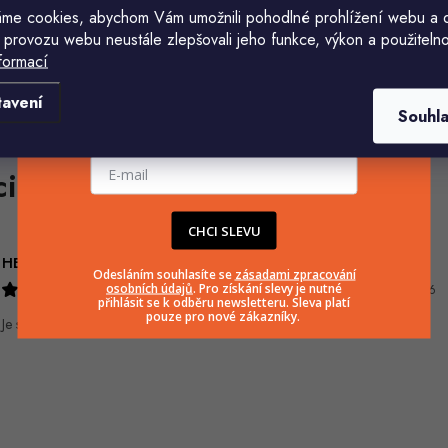
me cookies, abychom Vám umožnili pohodlné prohlížení webu a 
 provozu webu neustále zlepšovali jeho funkce, výkon a použitelno
formací
Komu ji máme poslat?
tavení
Souhl
E-mailová adresa
CHCI SLEVU
HELENA MINAŘÍKOVÁ
Ivana Mimrackova
Odesláním souhlasíte se
zásadami zpracování
osobních údajů
. Pro získání slevy je nutné
5.8.2026
4.8.2026
přihlásit se k odběru newsletteru. Sleva platí
pouze pro nové zákazníky.
Je sice větší ale vypadá dobře