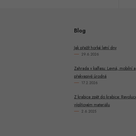
Blog
Jak přežít horké letní dny
29.6.2026
Zahrada v kalfasu: Levná, mobilní a
překvapivě úrodná
17.2.2026
Z krabice zpět do krabice: Revoluc
výplňovém materiálu
2.6.2025