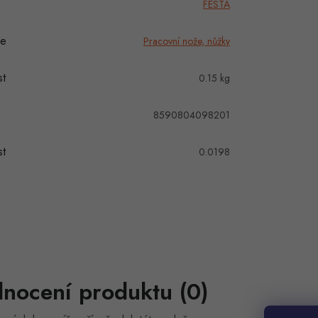
FESTA
ie
Pracovní nože, nůžky
t
0.15 kg
8590804098201
t
0.0198
nocení produktu (0)