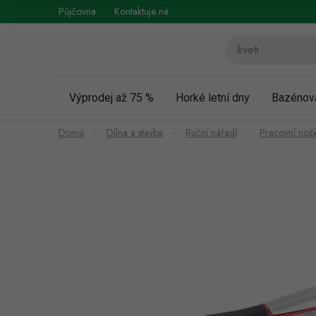
Přejít
Půjčovna
Kontaktuje nás
Obchodní podmínky
Vráce
na
obsah
Výprodej až 75 %
Horké letní dny
Bazénov
Domů
Dílna a stavba
Ruční nářadí
Pracovní nože