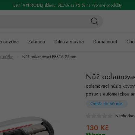
ní a reklamace
Podmínky ochrany osobních údajů
Obchodní podmínky
Letní
VÝPRODEJ
skladu: SLEVA až
75 %
na vybrané produkty
á sezóna
Zahrada
Dílna a stavba
Domácnost
Cho
, nůžky
Nůž odlamovací FESTA 25mm
Nůž odlamova
odlamovací nůž s kovov
posuv s automatickou a
Odběr do 60 min.
Neohodno
130 Kč
Měrná
cena:
Skladem