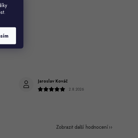
díky
st.
asím
Jaroslav Kováč
2.8.2026
Zobrazit další hodnocení