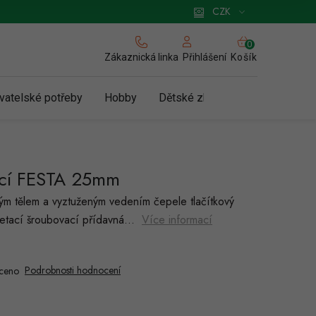
 pro podnikatele
Způsob doručení a platby
Zásady používání cookies
CZK
NÁKUPNÍ
KOŠÍK
Zákaznická linka
Košík
Přihlášení
vatelské potřeby
Hobby
Dětské zboží a hračky
N
cí FESTA 25mm
ým tělem a vyztuženým vedením čepele tlačítkový
retací šroubovací přídavná…
Více informací
Podrobnosti hodnocení
ceno