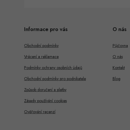
Z
á
Informace pro vás
O nás
p
a
Obchodní podmínky
Půjčovna
t
Vrácení a reklamace
O nás
í
Podmínky ochrany osobních údajů
Kontakt
Obchodní podmínky pro podnikatele
Blog
Způsob doručení a platby
Zásady používání cookies
Ověřování recenzí