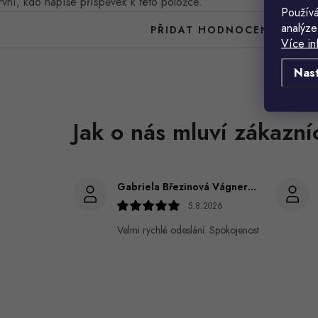
vní, kdo napíše příspěvek k této položce.
Používá
analýze
PŘIDAT HODNOCENÍ
Více in
Nas
Gabriela Březinová Vágnerová
5.8.2026
Velmi rychlé odeslání. Spokojenost