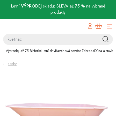
Letní
VÝPRODEJ
skladu: SLEVA až
75 %
na vybrané
produkty
Přejít
Výprodej až 75 %
na
obsah
Horké letní dny
Bazénová sezóna
Výprodej až 75 %
Horké letní dny
Bazénová sezóna
Zahrada
Dílna a stavba
Zahrada
Korby
Dílna a stavba
Domácnost
Chovatelské potřeby