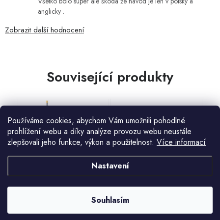
Všetko bolo super ale škoda že návod je len v polsky a
anglicky .
Zobrazit další hodnocení
Související produkty
Používáme cookies, abychom Vám umožnili pohodlné
prohlížení webu a díky analýze provozu webu neustále
zlepšovali jeho funkce, výkon a použitelnost.
Více informací
Nastavení
Koště FISKARS SOLID M
J.A.D. Tools 11883 Vozík
univerzální zahradní 38x162cm
dvoukolák
1025921
812 Kč
3 721 Kč
3 969 Kč
Souhlasím