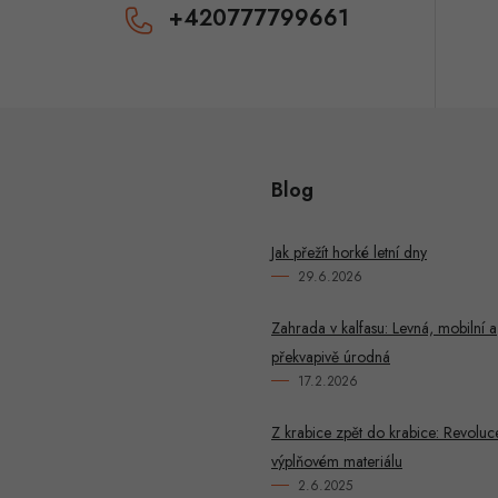
+420777799661
y
v
ý
p
Blog
u
Jak přežít horké letní dny
29.6.2026
Zahrada v kalfasu: Levná, mobilní a
překvapivě úrodná
17.2.2026
Z krabice zpět do krabice: Revoluc
výplňovém materiálu
2.6.2025