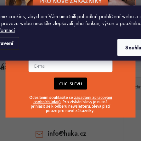
o
d
d
u
me cookies, abychom Vám umožnili pohodlné prohlížení webu a 
u
 provozu webu neustále zlepšovali jeho funkce, výkon a použitelno
O
k
formací
Komu ji máme poslat?
v
k
tavení
Souhl
ů
á
E-mailová adresa
ů
áš e-mail
d
E-mail
a
CHCI SLEVU
c
Vložením e-mailu souhlasíte s
podmínkami ochr
Odesláním souhlasíte se
zásadami zpracování
osobních údajů
. Pro získání slevy je nutné
p
přihlásit se k odběru newsletteru. Sleva platí
pouze pro nové zákazníky.
v
info
@
huka.cz
k