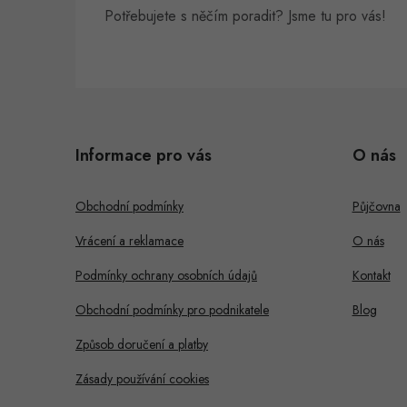
Potřebujete s něčím poradit? Jsme tu pro vás!
Z
á
i
Informace pro vás
O nás
p
s
a
Obchodní podmínky
Půjčovna
t
Vrácení a reklamace
O nás
í
Podmínky ochrany osobních údajů
Kontakt
Obchodní podmínky pro podnikatele
Blog
Způsob doručení a platby
Zásady používání cookies