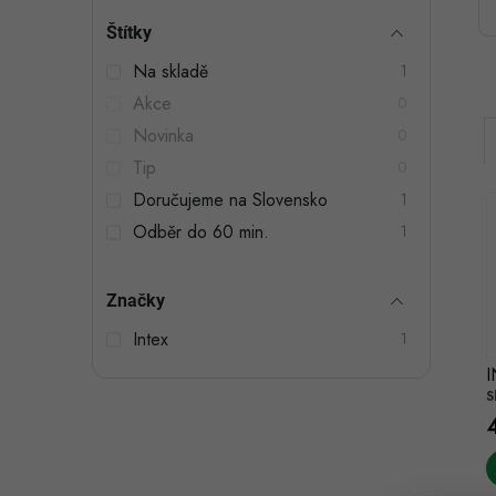
t
Štítky
r
Na skladě
1
a
Akce
0
n
Novinka
0
n
Tip
0
Doručujeme na Slovensko
1
í
Odběr do 60 min.
1
p
a
Značky
i
n
í
Intex
1
e
I
S
l