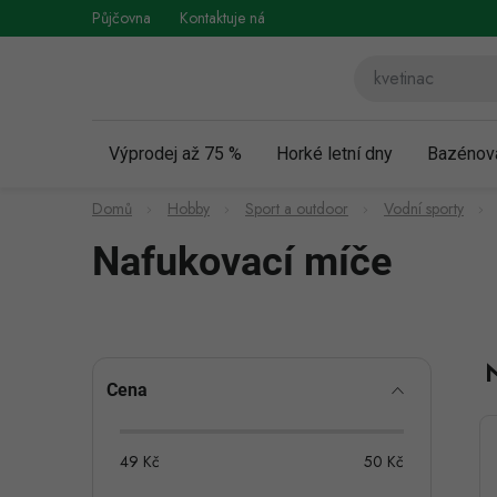
Přejít
Půjčovna
Kontaktuje nás
Obchodní podmínky
Vráce
na
obsah
Výprodej až 75 %
Horké letní dny
Bazénov
Domů
Hobby
Sport a outdoor
Vodní sporty
Nafukovací míče
P
Cena
o
s
49
Kč
50
Kč