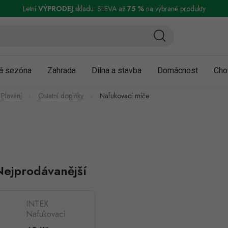
ní a reklamace
Podmínky ochrany osobních údajů
Obchodní podmínky
Letní
VÝPRODEJ
skladu: SLEVA až
75 %
na vybrané produkty
á sezóna
Zahrada
Dílna a stavba
Domácnost
Cho
Plavání
Ostatní doplňky
Nafukovací míče
Nejprodávanější
INTEX
Nafukovací
míč