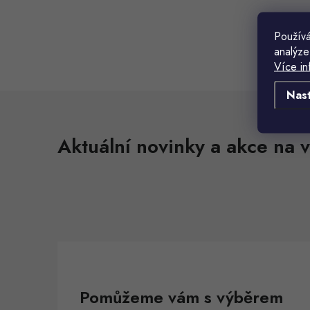
Používá
analýze
Více in
t
Nas
l
t
Aktuální novinky a akce na v
í
r
Pomůžeme vám s výběrem