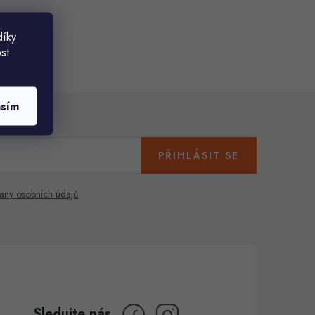
díky
st.
asím
PŘIHLÁSIT SE
any osobních údajů