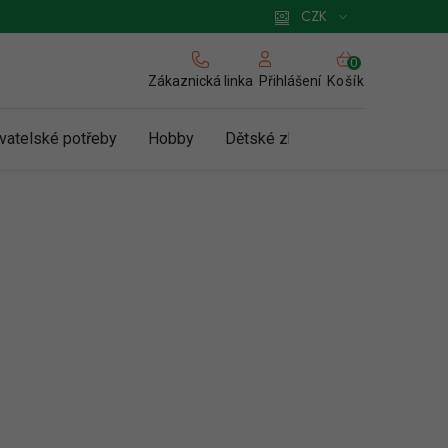
 pro podnikatele
Způsob doručení a platby
Zásady používání cookies
CZK
NÁKUPNÍ
KOŠÍK
Zákaznická linka
Košík
Přihlášení
vatelské potřeby
Hobby
Dětské zboží a hračky
N