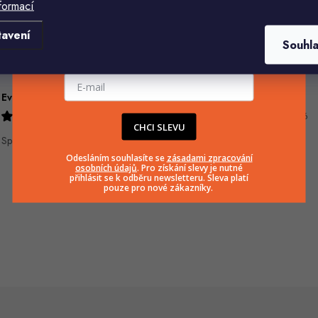
formací
Komu ji máme poslat?
tavení
Souhl
E-mailová adresa
Eva Šimonová
Jiří Jícha
9.8.2026
7.8.2026
CHCI SLEVU
Spokojenost
Odesláním souhlasíte se
zásadami zpracování
osobních údajů
. Pro získání slevy je nutné
přihlásit se k odběru newsletteru. Sleva platí
pouze pro nové zákazníky.