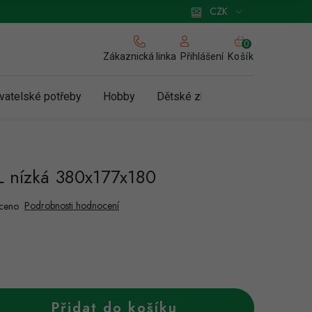
 pro podnikatele
Způsob doručení a platby
Zásady používání cookies
CZK
NÁKUPNÍ
KOŠÍK
Zákaznická linka
Košík
Přihlášení
vatelské potřeby
Hobby
Dětské zboží a hračky
N
 nízká 380x177x180
Podrobnosti hodnocení
ceno
Přidat do košíku