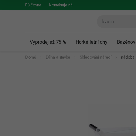
Přejít
Půjčovna
Kontaktuje nás
Obchodní podmínky
Vráce
na
obsah
Výprodej až 75 %
Horké letní dny
Bazénov
Domů
Dílna a stavba
Skladování nářadí
nádoba 