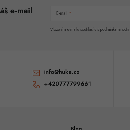
áš e-mail
E-mail
Vložením e-mailu souhlasíte s
podmínkami ochr
info
@
huka.cz
+420777799661
Blog