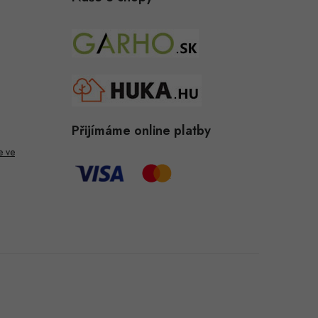
Přijímáme online platby
e ve