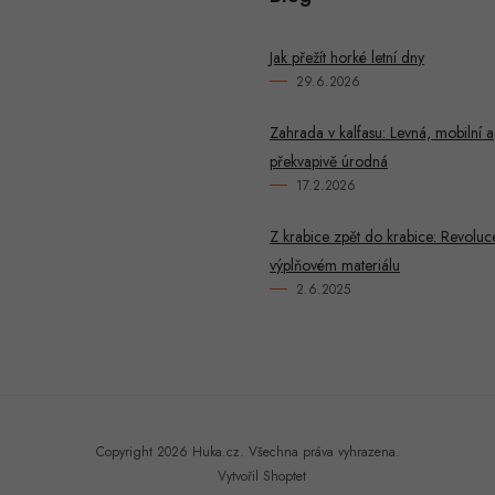
Jak přežít horké letní dny
29.6.2026
Zahrada v kalfasu: Levná, mobilní a
překvapivě úrodná
17.2.2026
Z krabice zpět do krabice: Revoluc
výplňovém materiálu
2.6.2025
Copyright 2026
Huka.cz
. Všechna práva vyhrazena.
Vytvořil Shoptet