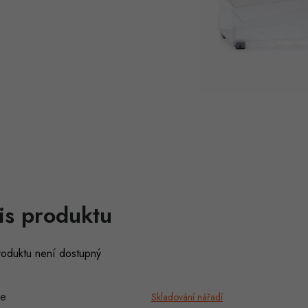
is produktu
roduktu není dostupný
ie
Skladování nářadí