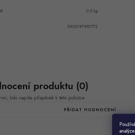
t
0.5 kg
5905197981772
nocení produktu (0)
vní, kdo napíše příspěvek k této položce.
PŘIDAT HODNOCENÍ
Používá
analýze