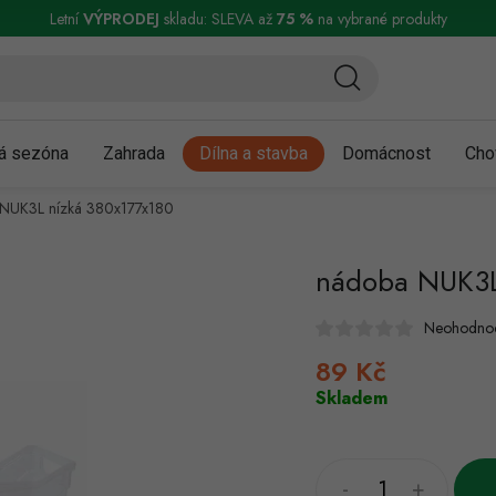
ní a reklamace
Podmínky ochrany osobních údajů
Obchodní podmínky
Letní
VÝPRODEJ
skladu: SLEVA až
75 %
na vybrané produkty
á sezóna
Zahrada
Dílna a stavba
Domácnost
Cho
NUK3L nízká 380x177x180
nádoba NUK3L
Neohodno
89 Kč
Měrná
cena:
Skladem