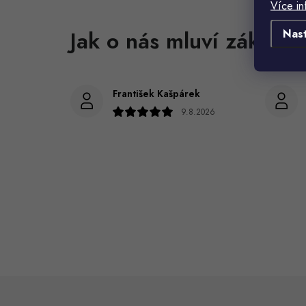
Více in
Nas
František Kašpárek
9.8.2026