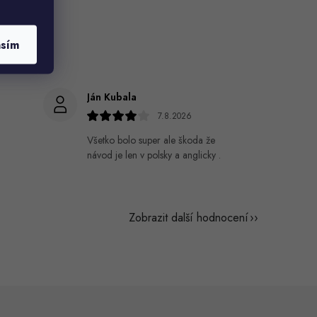
asím
Ján Kubala
7.8.2026
Všetko bolo super ale škoda že
návod je len v polsky a anglicky .
Zobrazit další hodnocení