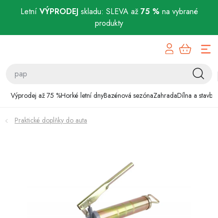
Letní
VÝPRODEJ
skladu: SLEVA až
75 %
na vybrané
produkty
Přejít
Výprodej až 75 %
na
obsah
Horké letní dny
Bazénová sezóna
Výprodej až 75 %
Horké letní dny
Bazénová sezóna
Zahrada
Dílna a stavba
Zahrada
Praktické doplňky do auta
Dílna a stavba
Domácnost
Chovatelské potřeby