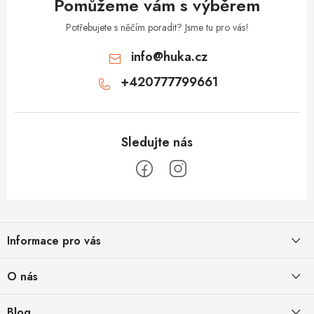
Pomůžeme vám s výběrem
Potřebujete s něčím poradit? Jsme tu pro vás!
info
@
huka.cz
+420777799661
Z
á
Informace pro vás
p
a
Obchodní podmínky
O nás
t
Vrácení a reklamace
í
Půjčovna
Blog