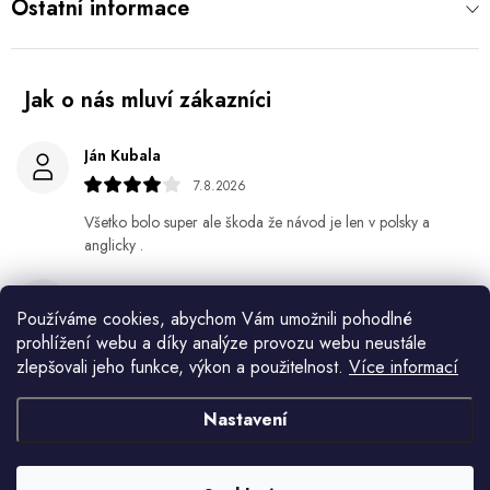
Ostatní informace
Ján Kubala
7.8.2026
Všetko bolo super ale škoda že návod je len v polsky a
anglicky .
Gabriela Březinová Vágnerová
Používáme cookies, abychom Vám umožnili pohodlné
5.8.2026
prohlížení webu a díky analýze provozu webu neustále
Velmi rychlé odeslání. Spokojenost
zlepšovali jeho funkce, výkon a použitelnost.
Více informací
HELENA MINAŘÍKOVÁ
Nastavení
5.8.2026
Je sice větší ale vypadá dobře