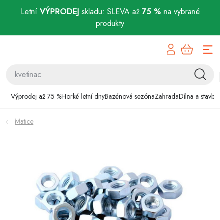
Letní
VÝPRODEJ
skladu: SLEVA až
75 %
na vybrané
produkty
Přejít
Výprodej až 75 %
na
obsah
Horké letní dny
Bazénová sezóna
Výprodej až 75 %
Horké letní dny
Bazénová sezóna
Zahrada
Dílna a stavba
Zahrada
Matice
Dílna a stavba
Domácnost
Chovatelské potřeby