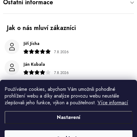
Ostatní informace
Jiří Jícha
7.8.2026
Ján Kubala
7.8.2026
Všetko bolo super ale škoda že návod je len v polsky a
Používáme cookies, abychom Vám umožnili pohodlné
anglicky .
prohlížení webu a díky analýze provozu webu neustále
zlepšovali jeho funkce, výkon a použitelnost.
Více informací
Gabriela Březinová Vágnerová
5.8.2026
Nastavení
Velmi rychlé odeslání. Spokojenost
HELENA MINAŘÍKOVÁ