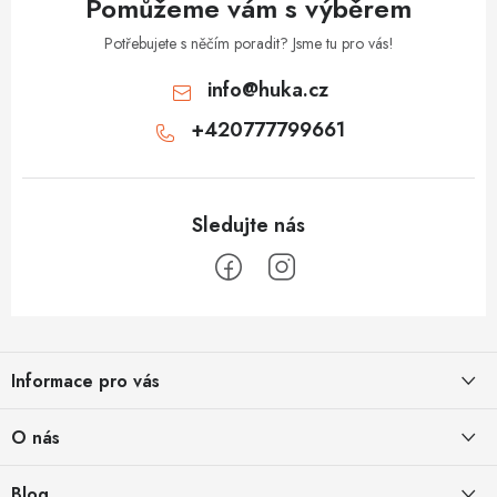
Pomůžeme vám s výběrem
Potřebujete s něčím poradit? Jsme tu pro vás!
info
@
huka.cz
+420777799661
Z
á
Informace pro vás
p
a
Obchodní podmínky
O nás
t
Vrácení a reklamace
í
Půjčovna
Blog