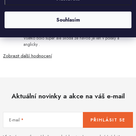
7.8.2026
Souhlasím
Ján Kubala
7.8.2026
Všetko bolo super ale škoda že návod je len v polsky a
anglicky .
Zobrazit další hodnocení
Aktuální novinky a akce na váš e-mail
E-mail
PŘIHLÁSIT SE