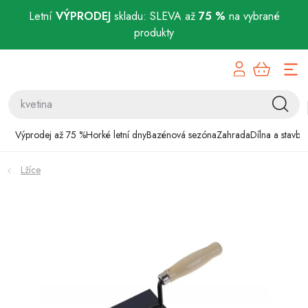
Letní
VÝPRODEJ
skladu: SLEVA až
75 %
na vybrané
produkty
Přejít
Výprodej až 75 %
na
obsah
Horké letní dny
Bazénová sezóna
Výprodej až 75 %
Horké letní dny
Bazénová sezóna
Zahrada
Dílna a stavba
Zahrada
Lžíce
Dílna a stavba
Domácnost
Chovatelské potřeby