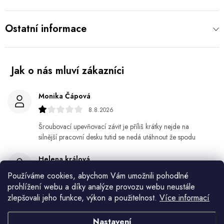
Ostatní informace
Monika Čápová
8.8.2026
Šroubovací upevňovací závit je příliš krátky nejde na
silnější pracovní desku tutid se nedá utáhnout že spodu
Helena králová
8.8.2026
Používáme cookies, abychom Vám umožnili pohodlné
prohlížení webu a díky analýze provozu webu neustále
Objednala jsem si kvetinace a jede n byl praskly dole a
zlepšovali jeho funkce, výkon a použitelnost.
Více informací
kdyz jsem napsala jak to budem resit tak zadna odpoved
Nastavení
Jiří Jícha