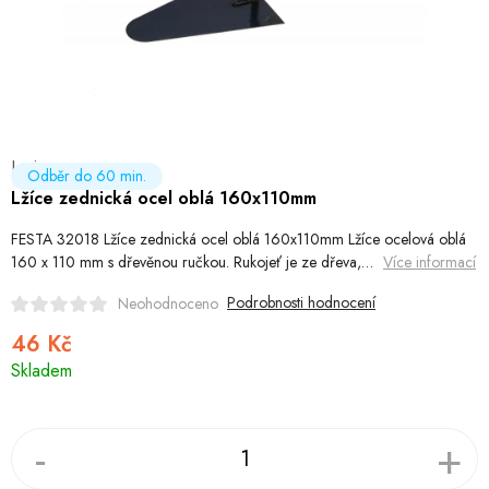
Hobby
Dětské zboží a hračky
Novinky
Levior
World Cleanup Day
Odběr do 60 min.
Lžíce zednická ocel oblá 160x110mm
Akční ceny
FESTA 32018 Lžíce zednická ocel oblá 160x110mm Lžíce ocelová oblá
160 x 110 mm s dřevěnou ručkou. Rukojeť je ze dřeva,…
Více informací
Půjčovna
Kontaktuje nás
Obchodní podmínky
Podrobnosti hodnocení
Neohodnoceno
Vrácení a reklamace
Podmínky ochrany osobních údajů
46 Kč
Obchodní podmínky pro podnikatele
Způsob doručení a platby
Měrná
Skladem
cena:
Zásady používání cookies
O nás
Blog