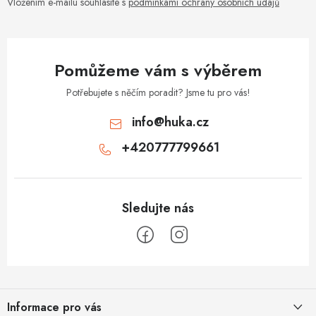
Vložením e-mailu souhlasíte s
podmínkami ochrany osobních údajů
Pomůžeme vám s výběrem
Potřebujete s něčím poradit? Jsme tu pro vás!
info
@
huka.cz
+420777799661
Z
á
Informace pro vás
p