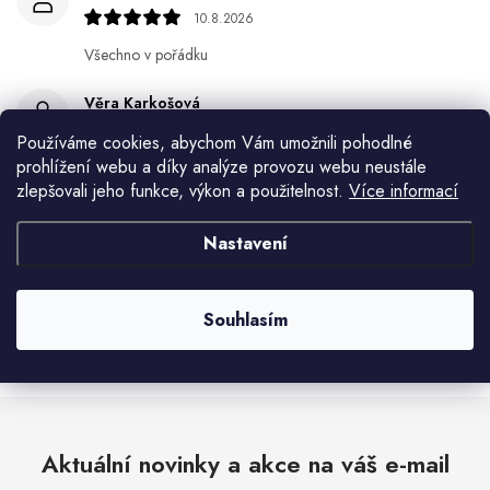
10.8.2026
Všechno v pořádku
Věra Karkošová
10.8.2026
Používáme cookies, abychom Vám umožnili pohodlné
prohlížení webu a díky analýze provozu webu neustále
Miroslav Lamper
zlepšovali jeho funkce, výkon a použitelnost.
Více informací
10.8.2026
Nastavení
Květa Krejskova
10.8.2026
Souhlasím
Zobrazit další hodnocení
Aktuální novinky a akce na váš e-mail