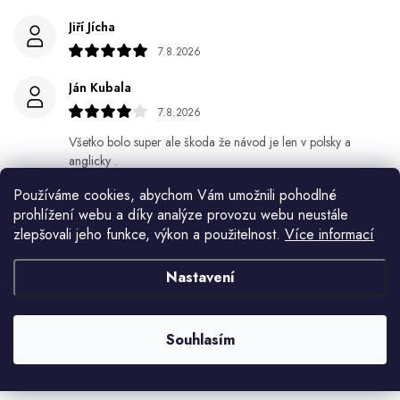
Jiří Jícha
7.8.2026
Ján Kubala
7.8.2026
Všetko bolo super ale škoda že návod je len v polsky a
anglicky .
Používáme cookies, abychom Vám umožnili pohodlné
Gabriela Březinová Vágnerová
prohlížení webu a díky analýze provozu webu neustále
5.8.2026
zlepšovali jeho funkce, výkon a použitelnost.
Více informací
Velmi rychlé odeslání. Spokojenost
Nastavení
HELENA MINAŘÍKOVÁ
5.8.2026
Souhlasím
Je sice větší ale vypadá dobře
Zobrazit další hodnocení