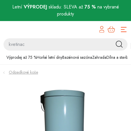
Letní
VÝPRODEJ
skladu: SLEVA až
75 %
na vybrané
produkty
Přejít
Výprodej až 75 %
na
obsah
Horké letní dny
Bazénová sezóna
Výprodej až 75 %
Horké letní dny
Bazénová sezóna
Zahrada
Dílna a stavba
Zahrada
Odpadkové koše
Dílna a stavba
Domácnost
Chovatelské potřeby