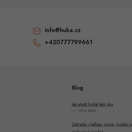
info
@
huka.cz
+420777799661
Blog
Jak přežít horké letní dny
29.6.2026
Zahrada v kalfasu: Levná, mobilní a
překvapivě úrodná