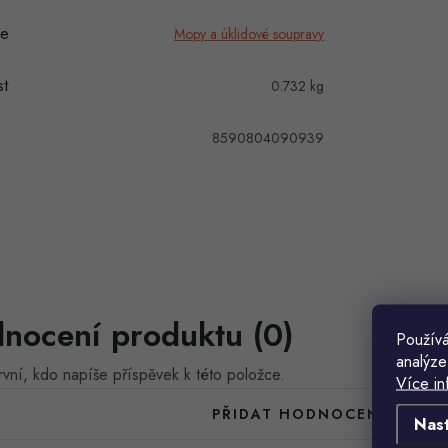
ie
Mopy a úklidové soupravy
t
0.732 kg
8590804090939
nocení produktu (0)
Používá
analýze
vní, kdo napíše příspěvek k této položce.
Více in
PŘIDAT HODNOCENÍ
Nas