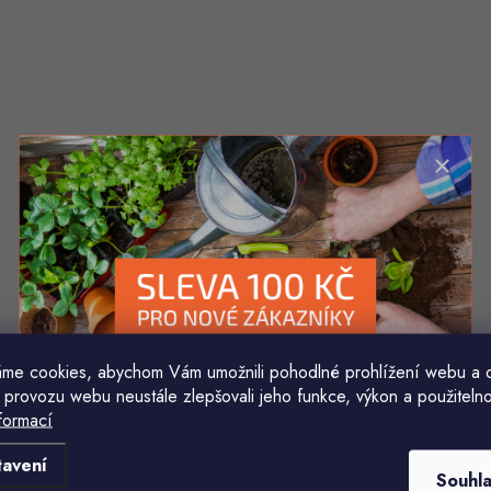
me cookies, abychom Vám umožnili pohodlné prohlížení webu a 
 provozu webu neustále zlepšovali jeho funkce, výkon a použitelno
formací
Komu ji máme poslat?
tavení
Souhl