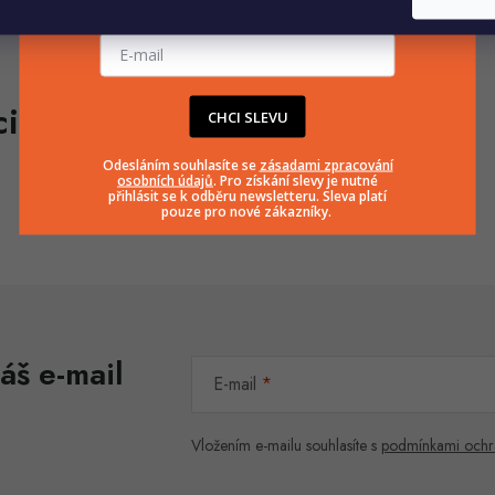
E-mailová adresa
CHCI SLEVU
Odesláním souhlasíte se
zásadami zpracování
osobních údajů
. Pro získání slevy je nutné
přihlásit se k odběru newsletteru. Sleva platí
pouze pro nové zákazníky.
áš e-mail
E-mail
Vložením e-mailu souhlasíte s
podmínkami ochr