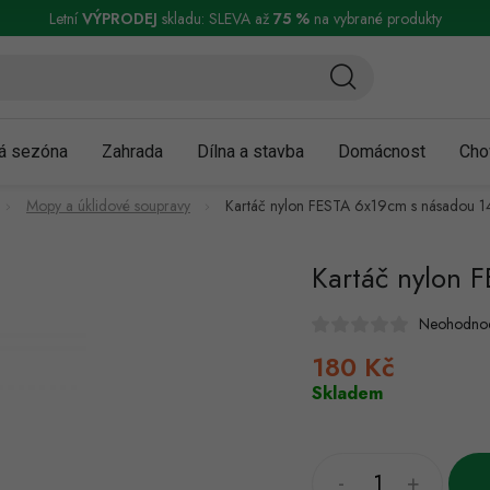
ní a reklamace
Podmínky ochrany osobních údajů
Obchodní podmínky
Letní
VÝPRODEJ
skladu: SLEVA až
75 %
na vybrané produkty
á sezóna
Zahrada
Dílna a stavba
Domácnost
Cho
Mopy a úklidové soupravy
Kartáč nylon FESTA 6x19cm s násadou 
Kartáč nylon 
Neohodno
180 Kč
Měrná
cena:
Skladem