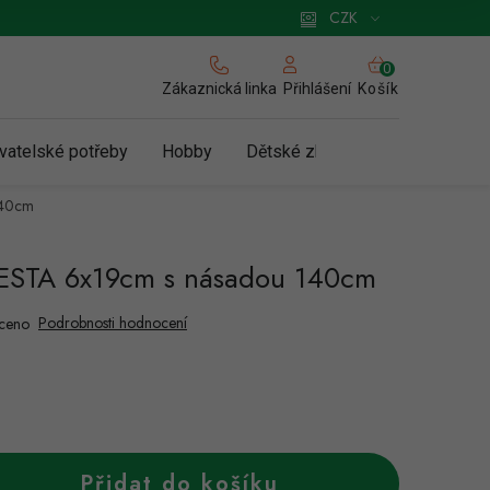
 pro podnikatele
Způsob doručení a platby
Zásady používání cookies
CZK
NÁKUPNÍ
KOŠÍK
Zákaznická linka
Košík
Přihlášení
vatelské potřeby
Hobby
Dětské zboží a hračky
N
140cm
FESTA 6x19cm s násadou 140cm
Podrobnosti hodnocení
ceno
Přidat do košíku