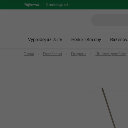
Přejít
Půjčovna
Kontaktuje nás
Obchodní podmínky
Vráce
na
obsah
Výprodej až 75 %
Horké letní dny
Bazénov
Domů
Domácnost
Drogerie
Úklidové pomůcky