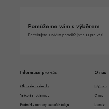
Pomůžeme vám s výběrem
Potřebujete s něčím poradit? Jsme tu pro vás!
Z
á
Informace pro vás
O nás
p
a
Obchodní podmínky
Půjčovna
t
Vrácení a reklamace
O nás
í
Podmínky ochrany osobních údajů
Kontakt