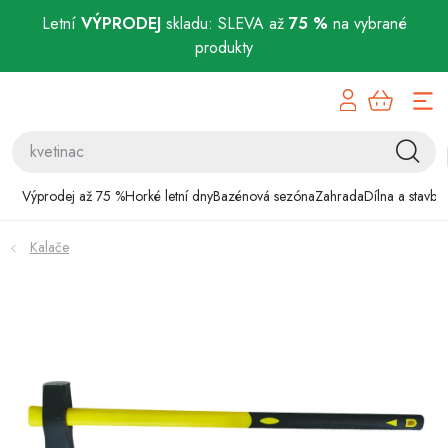
Letní
VÝPRODEJ
skladu: SLEVA až
75 %
na vybrané
produkty
Přejít
Výprodej až 75 %
na
obsah
Horké letní dny
Bazénová sezóna
Výprodej až 75 %
Horké letní dny
Bazénová sezóna
Zahrada
Dílna a stavba
Zahrada
Kalače
Dílna a stavba
Domácnost
Chovatelské potřeby