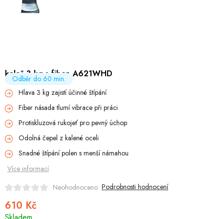
Hobby
Dětské zboží a hračky
Novinky
kalač 3 kg s fiber. A621WHD
World Cleanup Day
Odběr do 60 min.
Hlava 3 kg zajistí účinné štípání
Akční ceny
Fiber násada tlumí vibrace při práci
Protiskluzová rukojeť pro pevný úchop
Půjčovna
Kontaktuje nás
Obchodní podmínky
Odolná čepel z kalené oceli
Vrácení a reklamace
Podmínky ochrany osobních údajů
Snadné štípání polen s menší námahou
Obchodní podmínky pro podnikatele
Způsob doručení a platby
Více informací
Zásady používání cookies
O nás
Blog
Podrobnosti hodnocení
Neohodnoceno
610 Kč
Měrná
Skladem