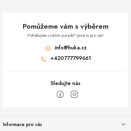
Pomůžeme vám s výběrem
Potřebujete s něčím poradit? Jsme tu pro vás!
info
@
huka.cz
+420777799661
Z
á
Informace pro vás
p