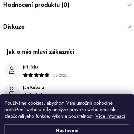
Hodnocení produktu (0)
Diskuze
Jiří Jícha
7.8.2026
Ján Kubala
7.8.2026
Používáme cookies, abychom Vám umožnili pohodlné
Všetko bolo super ale škoda že návod je len v polsky a
prohlížení webu a díky analýze provozu webu neustále
anglicky .
zlepšovali jeho funkce, výkon a použitelnost.
Více informací
Gabriela Březinová Vágnerová
Nastavení
5.8.2026