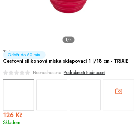
Hobby
Dětské zboží a hračky
Novinky
1/4
World Cleanup Day
Trixie
Odběr do 60 min.
Cestovní silikonová miska sklapovací 1 l/18 cm - TRIXIE
Akční ceny
Podrobnosti hodnocení
Neohodnoceno
Půjčovna
Kontaktuje nás
Obchodní podmínky
Vrácení a reklamace
126 Kč
Měrná
Skladem
cena: