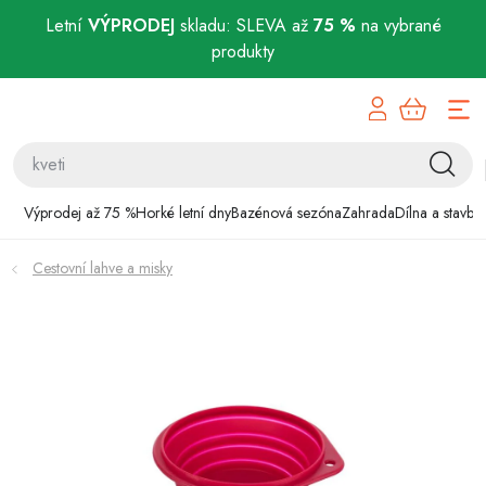
Letní
VÝPRODEJ
skladu: SLEVA až
75 %
na vybrané
produkty
Přejít
Výprodej až 75 %
na
obsah
Horké letní dny
Bazénová sezóna
Výprodej až 75 %
Horké letní dny
Bazénová sezóna
Zahrada
Dílna a stavba
Zahrada
Cestovní lahve a misky
Dílna a stavba
Domácnost
Chovatelské potřeby