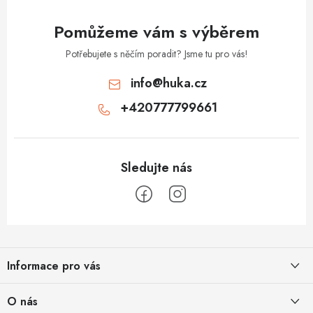
Pomůžeme vám s výběrem
Potřebujete s něčím poradit? Jsme tu pro vás!
info
@
huka.cz
+420777799661
Z
á
Informace pro vás
p
a
Obchodní podmínky
O nás
t