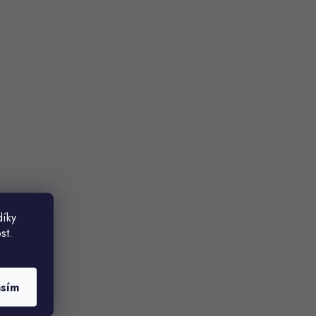
díky
st.
asím