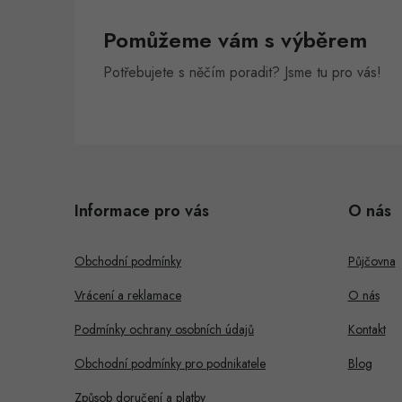
Pomůžeme vám s výběrem
Potřebujete s něčím poradit? Jsme tu pro vás!
Z
á
Informace pro vás
O nás
p
a
Obchodní podmínky
Půjčovna
t
Vrácení a reklamace
O nás
í
Podmínky ochrany osobních údajů
Kontakt
Obchodní podmínky pro podnikatele
Blog
Způsob doručení a platby