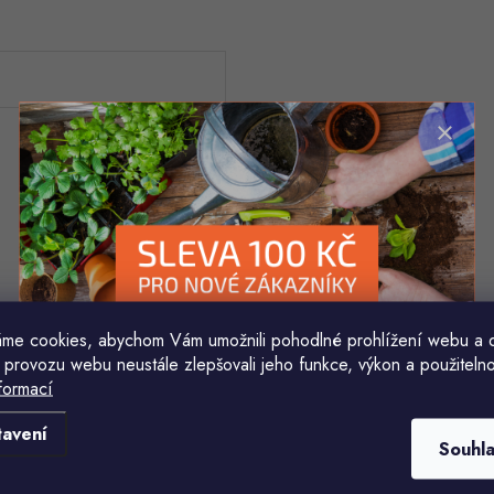
me cookies, abychom Vám umožnili pohodlné prohlížení webu a 
 provozu webu neustále zlepšovali jeho funkce, výkon a použitelno
formací
Komu ji máme poslat?
tavení
Souhl
E-mailová adresa