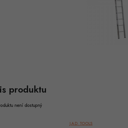
is produktu
roduktu není dostupný
J.A.D. TOOLS