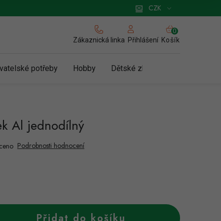
 pro podnikatele
Způsob doručení a platby
Zásady používání cookies
CZK
NÁKUPNÍ
KOŠÍK
Zákaznická linka
Košík
Přihlášení
vatelské potřeby
Hobby
Dětské zboží a hračky
N
ek Al jednodílný
Podrobnosti hodnocení
ceno
Přidat do košíku