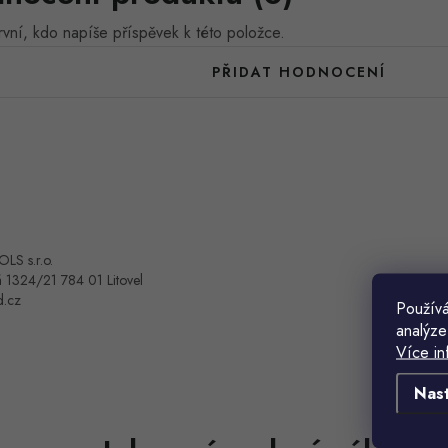
vní, kdo napíše příspěvek k této položce.
PŘIDAT HODNOCENÍ
OLS s.r.o.
 1324/21 784 01 Litovel
d.cz
Používá
analýze
Více in
Nas