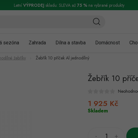
ní a reklamace
Podmínky ochrany osobních údajů
Obchodní podmínky
Letní
VÝPRODEJ
skladu: SLEVA až
75 %
na vybrané produkty
á sezóna
Zahrada
Dílna a stavba
Domácnost
Cho
nodílné žebříky
Žebřík 10 příček Al jednodílný
Žebřík 10 příč
Neohodno
1 925 Kč
Měrná
cena:
Skladem