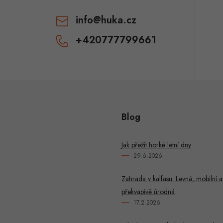
info
@
huka.cz
+420777799661
Blog
Jak přežít horké letní dny
29.6.2026
Zahrada v kalfasu: Levná, mobilní a
překvapivě úrodná
17.2.2026