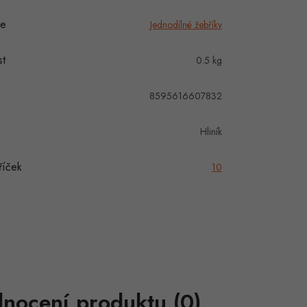
ie
Jednodílné žebříky
t
0.5 kg
8595616607832
Hliník
říček
10
nocení produktu (0)