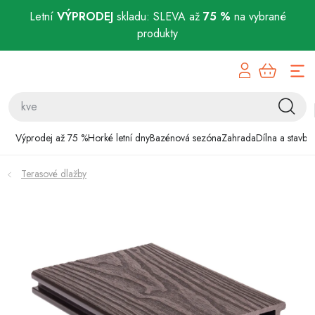
Letní
VÝPRODEJ
skladu: SLEVA až
75 %
na vybrané
produkty
Přejít
Výprodej až 75 %
na
obsah
Horké letní dny
Bazénová sezóna
Výprodej až 75 %
Horké letní dny
Bazénová sezóna
Zahrada
Dílna a stavba
Zahrada
Terasové dlažby
Dílna a stavba
Domácnost
Chovatelské potřeby