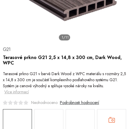
Hobby
Dětské zboží a hračky
Novinky
1/11
World Cleanup Day
G21
Terasové prkno G21 2,5 x 14,8 x 300 cm, Dark Wood,
Akční ceny
WPC
Terasové prkno G21 v barvě Dark Wood z WPC materiálu s rozměry 2,5
Půjčovna
Kontaktuje nás
Obchodní podmínky
Vrácení a reklamace
x 14,8 x 300 cm je součástí komplexního podlahového systému G21.
Systém je cenově výhodný a splňuje vysoké nároky na kvalitu.
Více informací
Podrobnosti hodnocení
Neohodnoceno