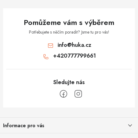
Pomůžeme vám s výběrem
Potřebujete s něčím poradit? Jsme tu pro vás!
info
@
huka.cz
+420777799661
Z
á
Informace pro vás
p
a
Obchodní podmínky