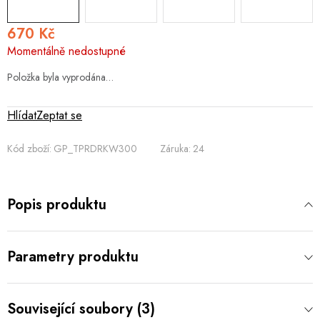
670 Kč
Měrná
Momentálně nedostupné
cena:
Položka byla vyprodána…
Hlídat
Zeptat se
Kód zboží:
GP_TPRDRKW300
Záruka
:
24
Popis produktu
Parametry produktu
Související soubory (3)