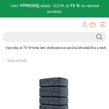
Letní
VÝPRODEJ
skladu: SLEVA až
75 %
na vybrané
produkty
Přejít
Výprodej až 75 %
na
obsah
Horké letní dny
Bazénová sezóna
Výprodej až 75 %
Horké letní dny
Bazénová sezóna
Zahrada
Dílna a stavba
Zahrada
Sudy na vodu
Dílna a stavba
Domácnost
Chovatelské potřeby