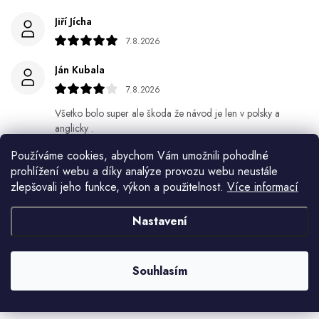
Jiří Jícha
7.8.2026
Ján Kubala
7.8.2026
Všetko bolo super ale škoda že návod je len v polsky a
anglicky .
Používáme cookies, abychom Vám umožnili pohodlné
Gabriela Březinová Vágnerová
prohlížení webu a díky analýze provozu webu neustále
5.8.2026
zlepšovali jeho funkce, výkon a použitelnost.
Více informací
Velmi rychlé odeslání. Spokojenost
Nastavení
HELENA MINAŘÍKOVÁ
5.8.2026
Souhlasím
Je sice větší ale vypadá dobře
Zobrazit další hodnocení