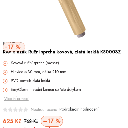
Hobby
Dětské zboží a hračky
Novinky
RAV Slezák
World Cleanup Day
17 %
RAV Slezák Ruční sprcha kovová, zlatá lesklá KS0008Z
Akční ceny
Kovová ruční sprcha (mosaz)
Hlavice ø 30 mm, délka 210 mm
Půjčovna
Kontaktuje nás
Obchodní podmínky
PVD povrch zlatá lesklá
Vrácení a reklamace
Podmínky ochrany osobních údajů
EasyClean – vodní kámen setřete dotykem
Obchodní podmínky pro podnikatele
Způsob doručení a platby
Více informací
Zásady používání cookies
O nás
Blog
Podrobnosti hodnocení
Neohodnoceno
–17 %
625 Kč
762 Kč
Měrná