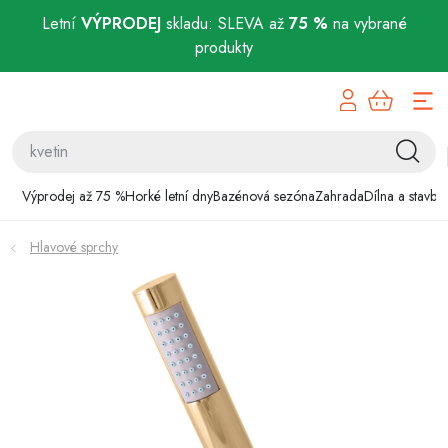
Letní
VÝPRODEJ
skladu: SLEVA až
75 %
na vybrané
produkty
Přejít
Výprodej až 75 %
na
obsah
Horké letní dny
Bazénová sezóna
Výprodej až 75 %
Horké letní dny
Bazénová sezóna
Zahrada
Dílna a stavba
Zahrada
Hlavové sprchy
Dílna a stavba
Domácnost
Chovatelské potřeby