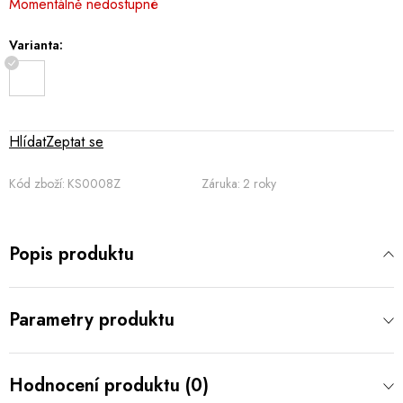
Momentálně nedostupné
cena:
Varianta:
Hlídat
Zeptat se
Kód zboží:
KS0008Z
Záruka
:
2 roky
Popis produktu
Parametry produktu
Hodnocení produktu (0)