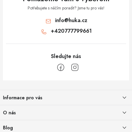
Potřebujete s něčím poradit? Jsme tu pro vás!
info
@
huka.cz
+420777799661
Z
á
Informace pro vás
p
a
Obchodní podmínky
O nás
t
Vrácení a reklamace
í
Půjčovna
Blog
Podmínky ochrany osobních údajů