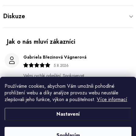
Diskuze
Gabriela Březinová Vágnerová
5.8.2026
Velmi rychlé odeslání. Spokojenost
Používáme cookies, abychom Vám umožnili pohodlné
HELENA MINAŘÍKOVÁ
prohlížení webu a díky analýze provozu webu neustále
5.8.2026
zlepšovali jeho funkce, výkon a použitelnost.
Více informací
Je sice větší ale vypadá dobře
Nastavení
Ivana Mimrackova
4.8.2026
Souhlasím