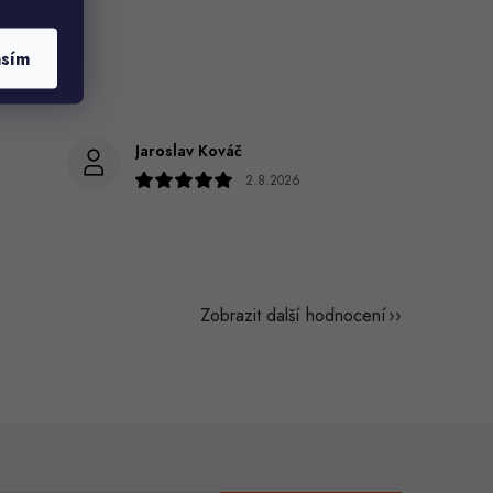
asím
Jaroslav Kováč
2.8.2026
Zobrazit další hodnocení