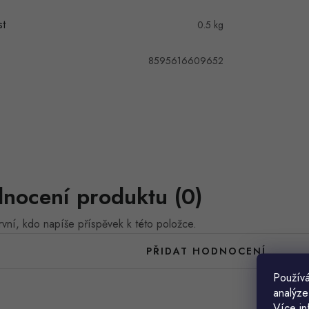
t
0.5 kg
8595616609652
nocení produktu (0)
vní, kdo napíše příspěvek k této položce.
PŘIDAT HODNOCENÍ
Používá
analýze
Více in