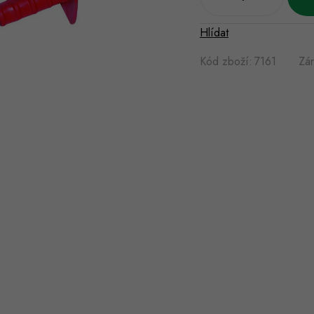
Hlídat
Kód zboží:
7161
Zá