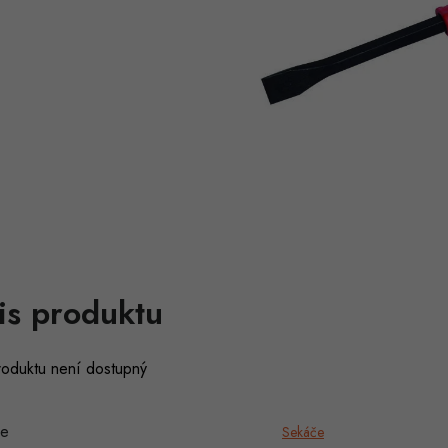
is produktu
roduktu není dostupný
ie
Sekáče