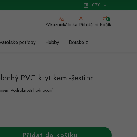
 pro podnikatele
Způsob doručení a platby
Zásady používání cookies
CZK
NÁKUPNÍ
KOŠÍK
Zákaznická linka
Košík
Přihlášení
vatelské potřeby
Hobby
Dětské zboží a hračky
N
lochý PVC kryt kam.-šestihr
Podrobnosti hodnocení
ceno
Přidat do košíku