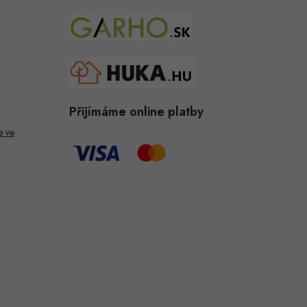
Přijímáme online platby
e ve