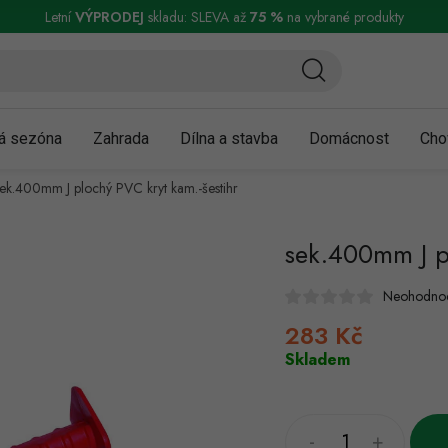
ní a reklamace
Podmínky ochrany osobních údajů
Obchodní podmínky
Letní
VÝPRODEJ
skladu: SLEVA až
75 %
na vybrané produkty
á sezóna
Zahrada
Dílna a stavba
Domácnost
Cho
sek.400mm J plochý PVC kryt kam.-šestihr
sek.400mm J p
Neohodno
283 Kč
Měrná
cena:
Skladem