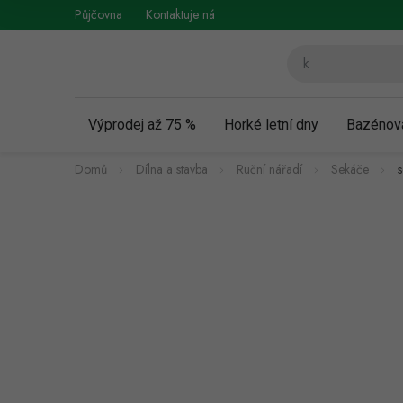
Přejít
Půjčovna
Kontaktuje nás
Obchodní podmínky
Vráce
na
obsah
Výprodej až 75 %
Horké letní dny
Bazénov
Domů
Dílna a stavba
Ruční nářadí
Sekáče