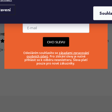
Komu ji máme poslat?
tavení
Souhl
E-mailová adresa
HELENA MINAŘÍKOVÁ
Ivana Mimrackova
5.8.2026
4.8.2026
CHCI SLEVU
Je sice větší ale vypadá dobře
Odesláním souhlasíte se
zásadami zpracování
osobních údajů
. Pro získání slevy je nutné
přihlásit se k odběru newsletteru. Sleva platí
pouze pro nové zákazníky.