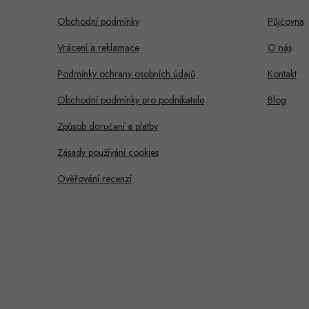
a
Obchodní podmínky
Půjčovna
t
Vrácení a reklamace
O nás
í
Podmínky ochrany osobních údajů
Kontakt
Obchodní podmínky pro podnikatele
Blog
Způsob doručení a platby
Zásady používání cookies
Ověřování recenzí
Dobrý den, potřebujete s
něčím pomoci?