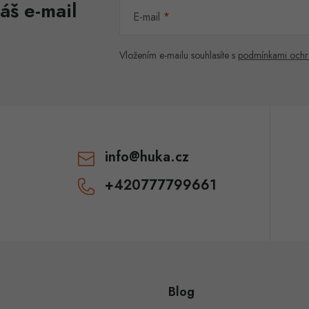
áš e-mail
E-mail
Vložením e-mailu souhlasíte s
podmínkami ochr
info
@
huka.cz
+420777799661
Blog