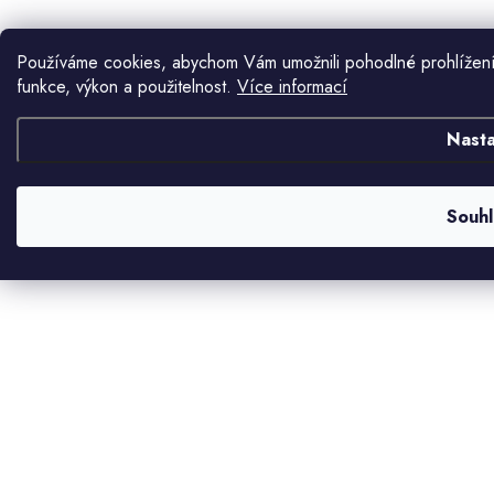
Používáme cookies, abychom Vám umožnili pohodlné prohlížení
funkce, výkon a použitelnost.
Více informací
Nasta
Souhl