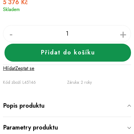
5 376 Kč
Měrná
Skladem
cena:
Přidat do košíku
Hlídat
Zeptat se
Kód zboží:
L45146
Záruka
:
2 roky
Popis produktu
Parametry produktu