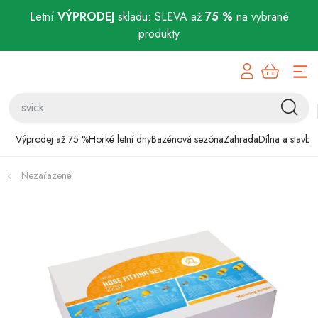
Letní
VÝPRODEJ
skladu: SLEVA až
75 %
na vybrané
produkty
Přejít
Výprodej až 75 %
na
obsah
Horké letní dny
Bazénová sezóna
Výprodej až 75 %
Horké letní dny
Bazénová sezóna
Zahrada
Dílna a stavba
Zahrada
Nezařazené
Dílna a stavba
Domácnost
Chovatelské potřeby