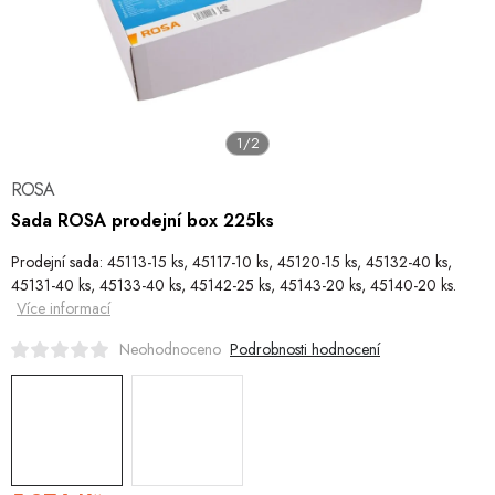
Hobby
Dětské zboží a hračky
Novinky
1/2
World Cleanup Day
ROSA
Sada ROSA prodejní box 225ks
Akční ceny
Prodejní sada: 45113-15 ks, 45117-10 ks, 45120-15 ks, 45132-40 ks,
45131-40 ks, 45133-40 ks, 45142-25 ks, 45143-20 ks, 45140-20 ks.
Půjčovna
Kontaktuje nás
Obchodní podmínky
Vrácení a reklamace
Více informací
Obchodní podmínky pro podnikatele
Způsob doručení a platby
Zásady
Podrobnosti hodnocení
Neohodnoceno